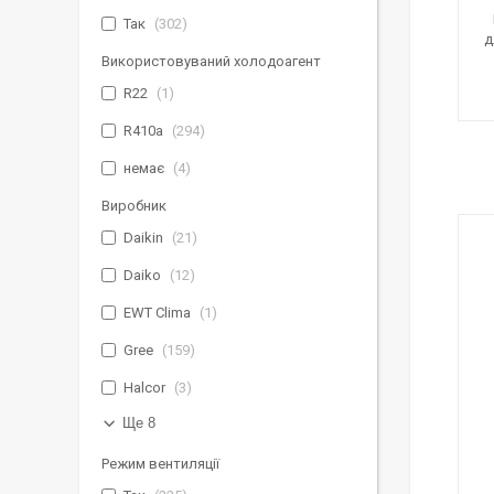
Так
302
д
Використовуваний холодоагент
R22
1
R410a
294
немає
4
Виробник
Daikin
21
Daiko
12
EWT Clima
1
Gree
159
Halcor
3
Ще 8
Режим вентиляції