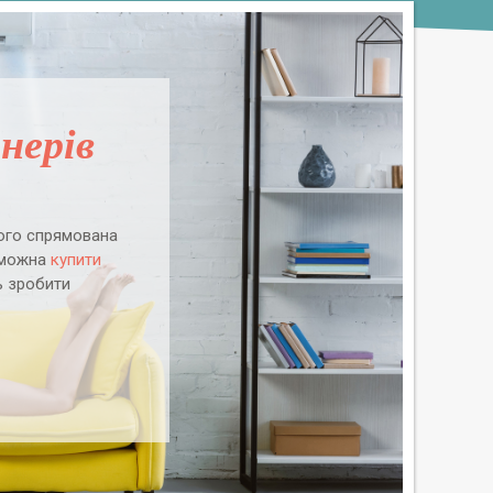
нерів
кого спрямована
с можна
купити
ь зробити