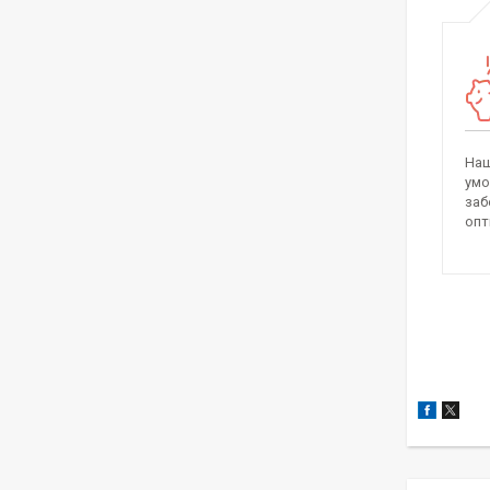
Наш
умо
заб
опт