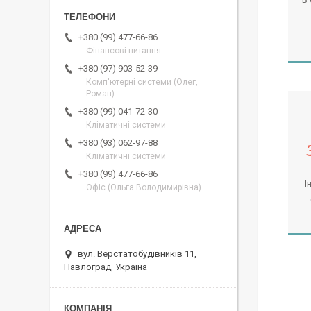
+380 (99) 477-66-86
Фінансові питання
+380 (97) 903-52-39
Комп'ютерні системи (Олег,
Роман)
+380 (99) 041-72-30
Кліматичні системи
+380 (93) 062-97-88
Кліматичні системи
+380 (99) 477-66-86
І
Офіс (Ольга Володимирівна)
вул. Верстатобудівників 11,
Павлоград, Україна