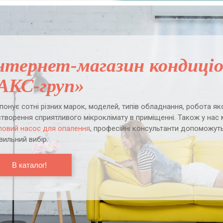
нтернет-магазин кондиціо
АКС-груп»
понує сотні різних марок, моделей, типів обладнання, робота я
створення сприятливого мікроклімату в приміщенні. Також у на
ловий насос для опалення
, професійні консультанти допоможут
вильний вибір.
В каталог!