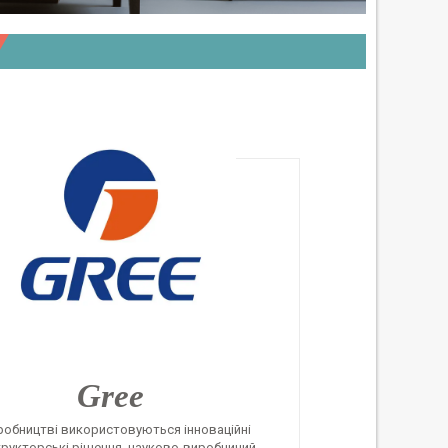
Gree
робництві використовуються інноваційні
рукторські рішення, науково-виробничий