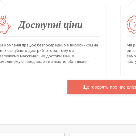
Доступні ціни
а компанія працює безпосередньо з виробником на
Ми р
вах офіційного дистриб'ютора, тому ми
опто
езпечуємо максимально доступні ціни, в
замо
имальному співвідношенні з якістю обладнання
наст
Що говорять про нас кліє