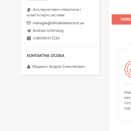
Альтернативні кліматичні і
комп'ютерні системи
ЧОМУ
manager@climateservice.in.ua
Andrew SirStrateg
+380990417230
Міщенко Андрій Олексійович
Наш
нео
гот
під