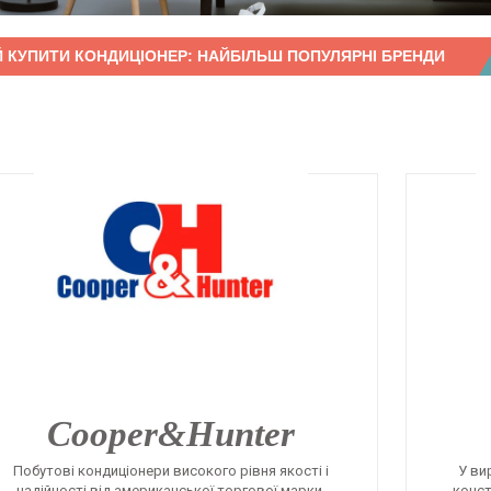
 КУПИТИ КОНДИЦІОНЕР: НАЙБІЛЬШ ПОПУЛЯРНІ БРЕНДИ
Cooper&Hunter
Побутові кондиціонери високого рівня якості і
У ви
надійності від американської торгової марки.
конст