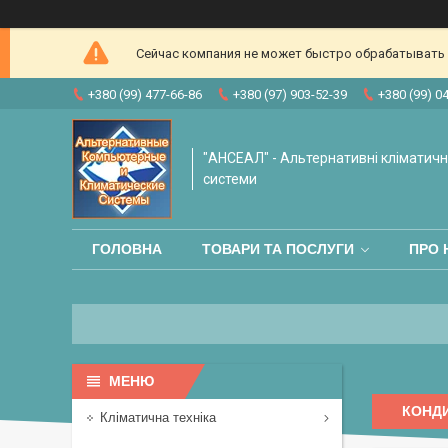
Сейчас компания не может быстро обрабатывать з
+380 (99) 477-66-86
+380 (97) 903-52-39
+380 (99) 0
"АНСЕАЛ" - Альтернативні кліматичні
системи
ГОЛОВНА
ТОВАРИ ТА ПОСЛУГИ
ПРО 
КОНД
Кліматична техніка