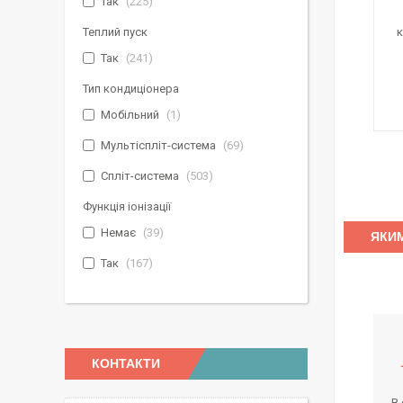
Так
225
Теплий пуск
к
Так
241
Тип кондиціонера
Мобільний
1
Мультіспліт-система
69
Спліт-система
503
Функція іонізації
Немає
39
ЯКИМ
Так
167
КОНТАКТИ
В