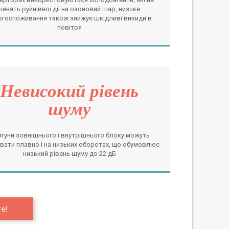
чинять руйнівної дії на озоновий шар, низьке
ргоспоживання також знижує шкідливі викиди в
повітря
Невисокий рівень
шуму
гуни зовнішнього і внутрішнього блоку можуть
вати плавно і на низьких оборотах, що обумовлює
низький рівень шуму до 22 дБ
е!