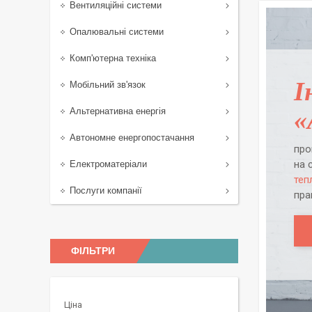
Вентиляційні системи
Опалювальні системи
Комп'ютерна техніка
І
Мобільний зв'язок
«
Альтернативна енергія
Автономне енергопостачання
про
на 
Електроматеріали
теп
Послуги компанії
пра
ФІЛЬТРИ
Ціна