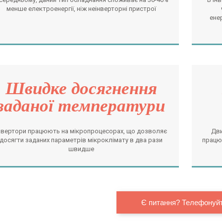
менше електроенергії, ніж неінверторні пристрої
ене
Швидке досягнення
заданої температури
нвертори працюють на мікропроцесорах, що дозволяє
Дви
досягти заданих параметрів мікроклімату в два рази
працю
швидше
Є питання? Телефонуйт