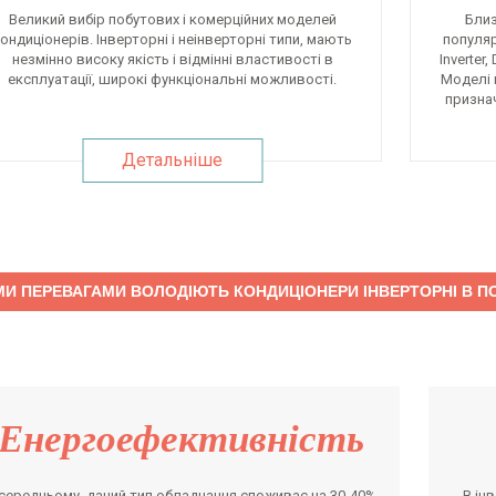
Великий вибір побутових і комерційних моделей
Близ
ондиціонерів. Інверторні і неінверторні типи, мають
популярн
незмінно високу якість і відмінні властивості в
Inverter,
експлуатації, широкі функціональні можливості.
Моделі 
призна
Детальніше
И ПЕРЕВАГАМИ ВОЛОДІЮТЬ КОНДИЦІОНЕРИ ІНВЕРТОРНІ В ПО
Енергоефективність
 середньому, даний тип обладнання споживає на 30-40%
В ін