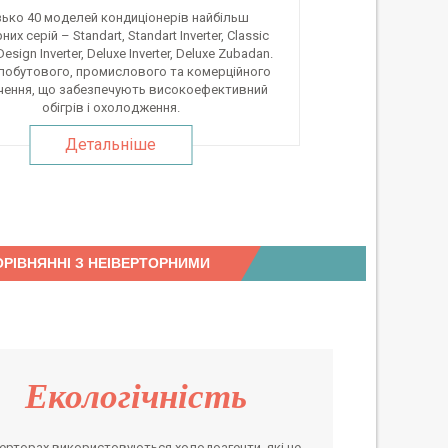
ько 40 моделей кондиціонерів найбільш
их серій – Standart, Standart Inverter, Classic
 Design Inverter, Deluxe Inverter, Deluxe Zubadan.
побутового, промислового та комерційного
чення, що забезпечують високоефективний
обігрів і охолодження.
Детальніше
РІВНЯННІ З НЕІВЕРТОРНИМИ
Екологічність
верторах використовуються холодоагенти, які не