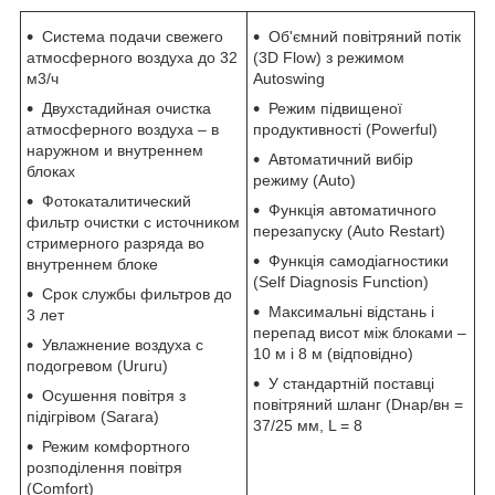
Система подачи свежего
Об'ємний повітряний потік
атмосферного воздуха до 32
(3D Flow) з режимом
м3/ч
Autoswing
Двухстадийная очистка
Режим підвищеної
атмосферного воздуха – в
продуктивності (Powerful)
наружном и внутреннем
Автоматичний вибір
блоках
режиму (Auto)
Фотокаталитический
Функція автоматичного
фильтр очистки с источником
перезапуску (Auto Restart)
стримерного разряда во
Функція самодіагностики
внутреннем блоке
(Self Diagnosis Function)
Срок службы фильтров до
Максимальні відстань і
3 лет
перепад висот між блоками –
Увлажнение воздуха с
10 м і 8 м (відповідно)
подогревом (Ururu)
У стандартній поставці
Осушення повітря з
повітряний шланг (Dнар/вн =
підігрівом (Sarara)
37/25 мм, L = 8
Режим комфортного
розподілення повітря
(Comfort)