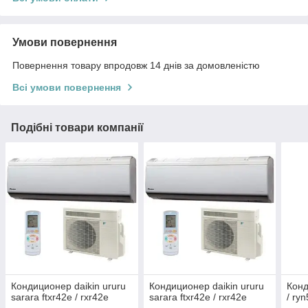
Умови повернення
Повернення товару впродовж 14 днів за домовленістю
Всі умови повернення
Подібні товари компанії
Кондиционер daikin ururu
Кондиционер daikin ururu
Конд
sarara ftxr42e / rxr42e
sarara ftxr42e / rxr42e
/ ryn