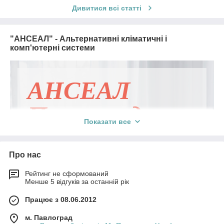
Дивитися всі статті
"АНСЕАЛ" - Альтернативні кліматичні і
комп'ютерні системи
АНСЕАЛ
Павлоград
Показати все
– кліматичне обладнання
Про нас
Необхідно забезпечити в приміщенні
Рейтинг не сформований
мікроклімат з оптимальними параметрами?
Менше 5 відгуків за останній рік
Ласкаво просимо в компанію «АНСЕАЛ»
Працює з 08.06.2012
Павлоград! Наше завдання – створити для
вас комфортний температурний режим,
м. Павлоград