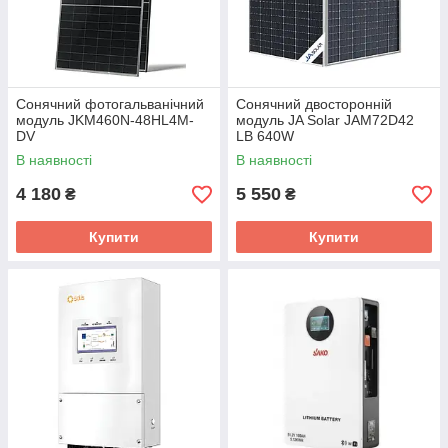
Сонячний фотогальванічний
Сонячний двосторонній
модуль JKM460N-48HL4M-
модуль JA Solar JAM72D42
DV
LB 640W
В наявності
В наявності
4 180
5 550
₴
₴
Купити
Купити