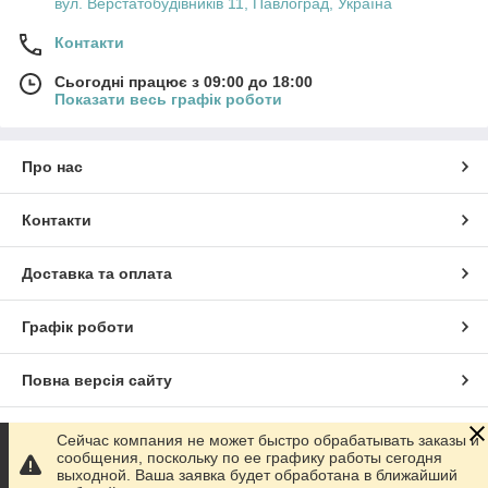
вул. Верстатобудівників 11, Павлоград, Україна
сприятливий для життя і роботи!
Контакти
Перейти до каталогу!
Сьогодні працює з 09:00 до 18:00
Показати весь графік роботи
Переваги компанії «АКС-груп»
Про нас
Контакти
Доставка та оплата
Графік роботи
Великий досвід
Повна версія сайту
З 2004 року ми займаємося проектуванням,
Сайт створено на маркетплейсі
Prom.ua
Сейчас компания не может быстро обрабатывать заказы и
установкою і подальшим обслуговуванням
сообщения, поскольку по ее графику работы сегодня
систем кондиціонування, обігріву, охолодження,
выходной. Ваша заявка будет обработана в ближайший
вентиляції, напрацювавши великий досвід у
Політика конфіденційності