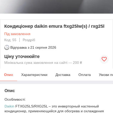
Кондиціонер daikin emura ftxg25lw(s) / rxg25l
Під замовлення
Код: 55
Роздріб
Відправка з
21 серпня 2026
Ціну уточнюйте
Мінімальна сума замовлення на сайті — 200 ₴
Опис
Характеристики
Доставка
Оплата
Умови п
Опис
Особливості:
Daikin
FTXG25LS/RXG25L – это инверторный настенный
кондиционер, применяющийся для обогрева и охлаждения