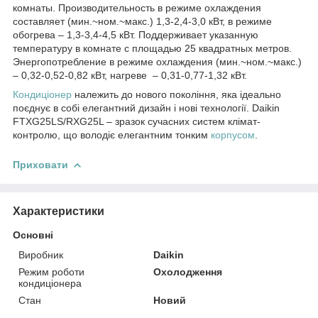
комнаты. Производительность в режиме охлаждения
составляет (мин.~ном.~макс.) 1,3-2,4-3,0 кВт, в режиме
обогрева – 1,3-3,4-4,5 кВт. Поддерживает указанную
температуру в комнате с площадью 25 квадратных метров.
Энергопотребление в режиме охлаждения (мин.~ном.~макс.)
– 0,32-0,52-0,82 кВт, нагреве – 0,31-0,77-1,32 кВт.
Кондиціонер
належить до нового покоління, яка ідеально
поєднує в собі елегантний дизайн і нові технології. Daikin
FTXG25LS/RXG25L – зразок сучасних систем клімат-
контролю, що володіє елегантним тонким
корпусом
.
Приховати
Характеристики
Основні
Виробник
Daikin
Режим роботи
Охолодження
кондиціонера
Стан
Новий