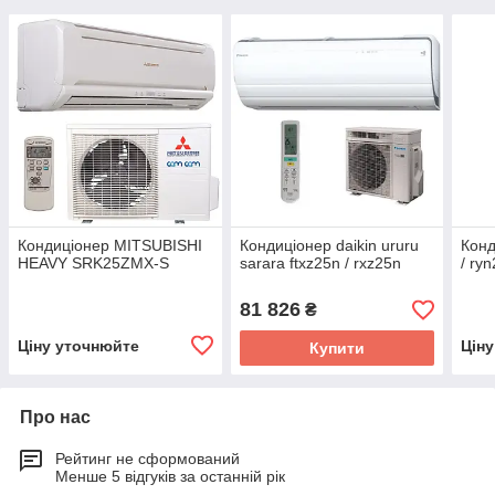
Кондиціонер MITSUBISHI
Кондиціонер daikin ururu
Конд
HEAVY SRK25ZMX-S
sarara ftxz25n / rxz25n
/ ryn
81 826
₴
Ціну уточнюйте
Цін
Купити
Про нас
Рейтинг не сформований
Менше 5 відгуків за останній рік