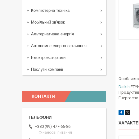
Комп'ютерна техніка
Мобільний зв'язок
Альтернативна енергія
Автономне енергопостачання
Електроматеріали
Послуги компанії
Особливос
Daikin
FTYN
Продуктивн
КОНТАКТИ
Енергоспож
ХАРАКТЕ
+380 (99) 477-66-86
Фінансові питання