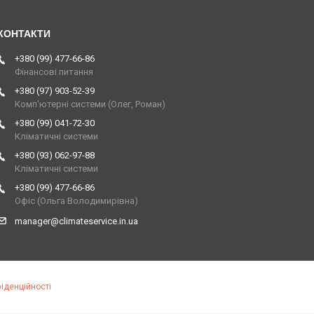
+380 (99) 477-66-86
Фінансові питання
+380 (97) 903-52-39
Комп'ютерні системи (Олег, Роман)
+380 (99) 041-72-30
Кліматичні системи
+380 (93) 062-97-88
Кліматичні системи
+380 (99) 477-66-86
Офіс (Ольга Володимирівна)
manager@climateservice.in.ua
іденційності