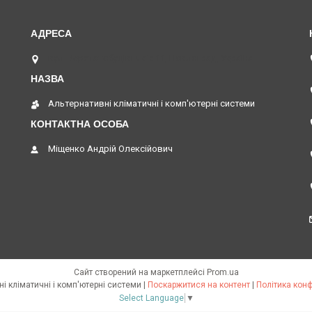
вул. Верстатобудівників 11, Павлоград, Україна
Альтернативні кліматичні і комп'ютерні системи
Міщенко Андрій Олексійович
Сайт створений на маркетплейсі
Prom.ua
Альтернативні кліматичні і комп'ютерні системи |
Поскаржитися на контент
|
Політика конф
Select Language
▼