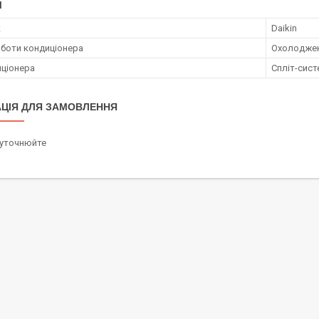
І
к
Daikin
боти кондиціонера
Охолодже
иціонера
Спліт-сист
ЦІЯ ДЛЯ ЗАМОВЛЕННЯ
 уточнюйте