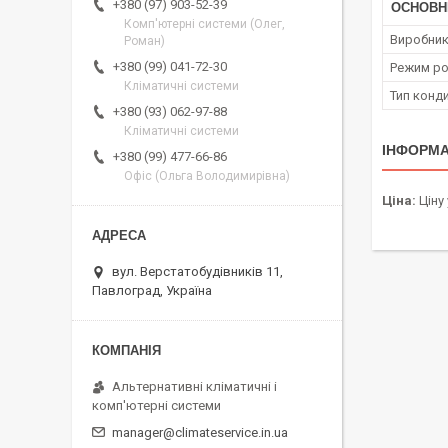
+380 (97) 903-52-39
ОСНОВН
Комп'ютерні системи (Олег,
Виробни
Роман)
+380 (99) 041-72-30
Режим ро
Кліматичні системи
Тип конд
+380 (93) 062-97-88
Кліматичні системи
ІНФОРМА
+380 (99) 477-66-86
Офіс (Ольга Володимирівна)
Ціна:
Ціну
вул. Верстатобудівників 11,
Павлоград, Україна
Альтернативні кліматичні і
комп'ютерні системи
manager@climateservice.in.ua