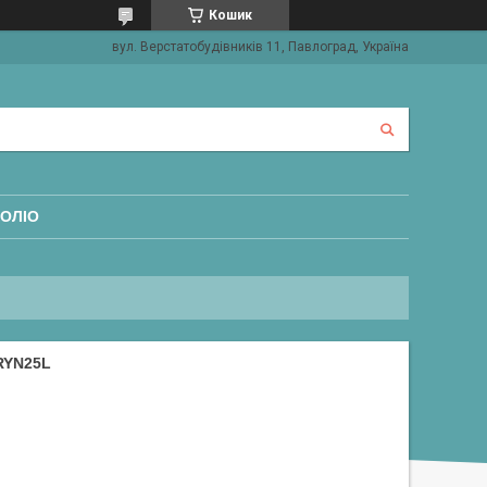
Кошик
вул. Верстатобудівників 11, Павлоград, Україна
ОЛІО
RYN25L