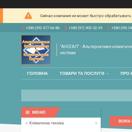
Сейчас компания не может быстро обрабатывать з
+380 (99) 477-66-86
+380 (97) 903-52-39
+380 (99) 0
"АНСЕАЛ" - Альтернативні кліматичні
системи
ГОЛОВНА
ТОВАРИ ТА ПОСЛУГИ
ПРО 
BORA 
Кліматична техніка