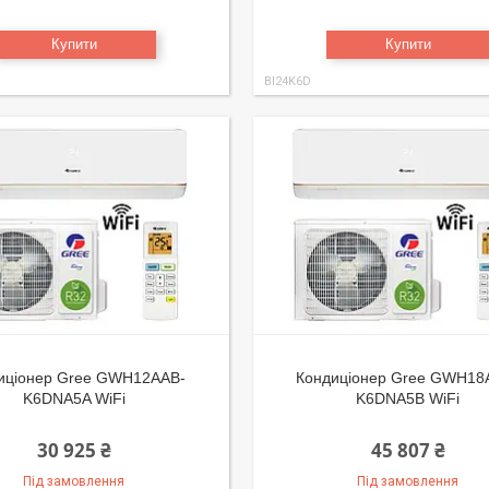
Купити
Купити
BI24K6D
иціонер Gree GWH12AAB-
Кондиціонер Gree GWH18
K6DNA5A WiFi
K6DNA5B WiFi
30 925 ₴
45 807 ₴
Під замовлення
Під замовлення