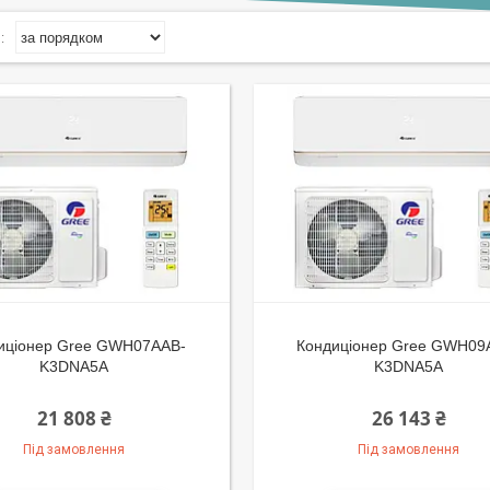
иціонер Gree GWH07AAB-
Кондиціонер Gree GWH09
K3DNA5A
K3DNA5A
21 808 ₴
26 143 ₴
Під замовлення
Під замовлення