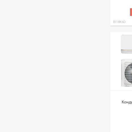
BI18K6D
Конд