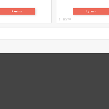
Купити
Купити
BI18K6WF