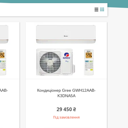
AAB-
Кондиціонер Gree GWH12AAB-
K3DNA5A
29 450 ₴
Під замовлення