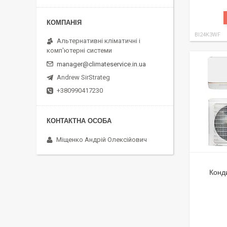
BI24K3WF
Альтернативні кліматичні і
комп'ютерні системи
manager@climateservice.in.ua
Andrew SirStrateg
+380990417230
Міщенко Андрій Олексійович
Конд