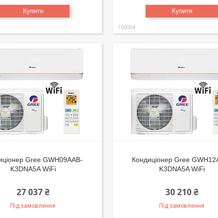
Купити
Купити
100004
иціонер Gree GWH09AAB-
Кондиціонер Gree GWH12
K3DNA5A WiFi
K3DNA5A WiFi
27 037 ₴
30 210 ₴
Під замовлення
Під замовлення