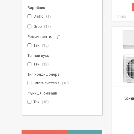
Виробник
Daiko
1
100003
Gree
17
Режим вентиляції
Так
15
Теплий пуск
Так
13
Тип кондиціонера
Спліт-система
18
Функція іонізації
Конд
Так
18