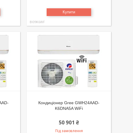
Купити
BI09K6WF
AAD-
Кондиціонер Gree GWH24AAD-
K6DNA5A WiFi
50 901 ₴
Під замовлення