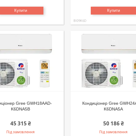
Купити
Купити
BI09K6D
иціонер Gree GWH18AAD-
Кондиціонер Gree GWH24
K6DNA5B
K6DNA5A
45 315 ₴
50 186 ₴
Під замовлення
Під замовлення