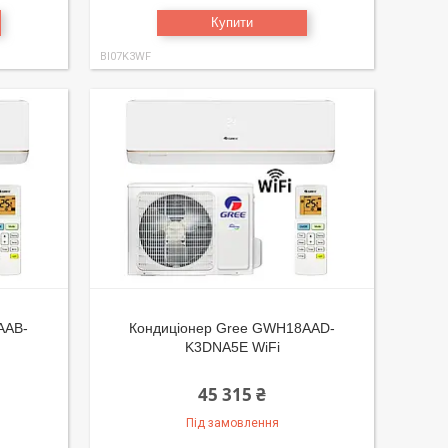
Купити
BI07K3WF
AAB-
Кондиціонер Gree GWH18AAD-
K3DNA5E WiFi
45 315 ₴
Під замовлення