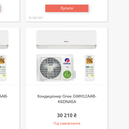
Купити
BI18K3WF
AAB-
Кондиціонер Gree GWH12AAB-
K6DNA5A
30 210 ₴
Під замовлення