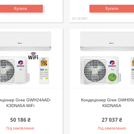
Купити
Купити
BI12K3WF
иціонер Gree GWH24AAD-
Кондиціонер Gree GWH09
K3DNA5A WiFi
K6DNA5A
50 186 ₴
27 037 ₴
Під замовлення
Під замовлення