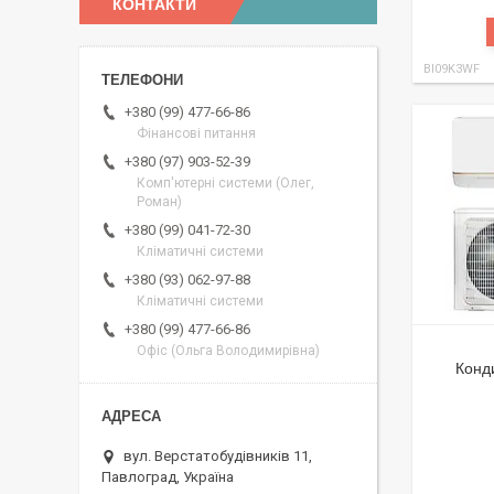
КОНТАКТИ
BI09K3WF
+380 (99) 477-66-86
Фінансові питання
+380 (97) 903-52-39
Комп'ютерні системи (Олег,
Роман)
+380 (99) 041-72-30
Кліматичні системи
+380 (93) 062-97-88
Кліматичні системи
+380 (99) 477-66-86
Офіс (Ольга Володимирівна)
Конд
вул. Верстатобудівників 11,
Павлоград, Україна