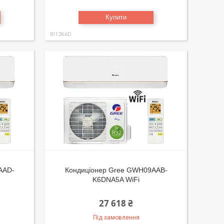
Купити
BI12K6D
AAD-
Кондиціонер Gree GWH09AAB-
K6DNA5A WiFi
27 618 ₴
Під замовлення