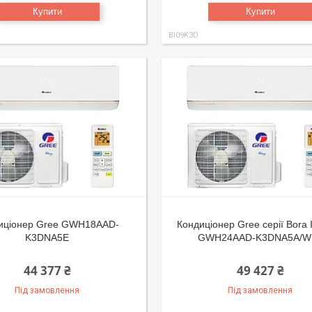
Купити
Купити
BI09K3D
иціонер Gree GWH18AAD-
Кондиціонер Gree серії Bora I
K3DNA5E
GWH24AAD-K3DNA5A/WI
44 377 ₴
49 427 ₴
Під замовлення
Під замовлення