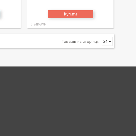
Купити
BI24K6WF