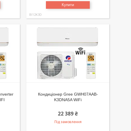
Купити
BI12K3D
nverter
Кондиціонер Gree GWH07AAB-
FI
K3DNA5A WiFi
22 389 ₴
Під замовлення