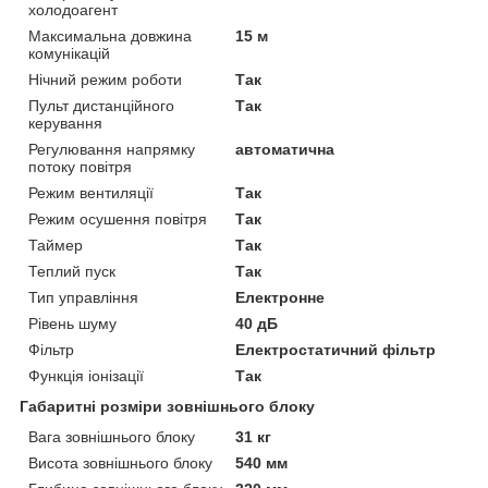
холодоагент
Максимальна довжина
15 м
комунікацій
Нічний режим роботи
Так
Пульт дистанційного
Так
керування
Регулювання напрямку
автоматична
потоку повітря
Режим вентиляції
Так
Режим осушення повітря
Так
Таймер
Так
Теплий пуск
Так
Тип управління
Електронне
Рівень шуму
40 дБ
Фільтр
Електростатичний фільтр
Функція іонізації
Так
Габаритні розміри зовнішнього блоку
Вага зовнішнього блоку
31 кг
Висота зовнішнього блоку
540 мм