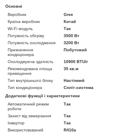
Основні
Виробник
Gree
Країна виробник
Китай
Wi-Fi модуль
Так
Потужність обігріву
3500 Вт
Потужність охолодження
3200 Вт
Призначення
Побутовий
кондиціонера
Охолоджуюча здатність
10900 BTU/г
Рекомендована площа
35 кв.м
приміщення
Тип внутрішнього блоку
Настінний
Тип кондиціонера
Спліт-система
Додаткові функції і характеристики
Автоматичний режим
Так
роботи
Захист від замерзання
Так
Інвертор
Так
Використовуваний
R410a