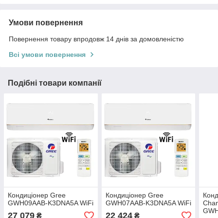
Умови повернення
Повернення товару впродовж 14 днів за домовленістю
Всі умови повернення
Подібні товари компанії
Кондиціонер Gree
Кондиціонер Gree
Конд
GWH09AAB-K3DNA5A WiFi
GWH07AAB-K3DNA5A WiFi
Chan
GWH
27 079
22 424
₴
₴