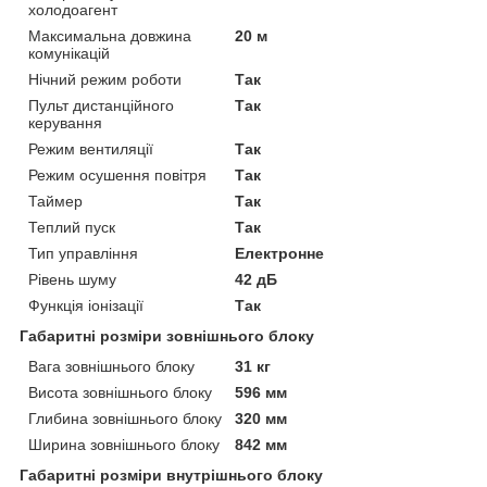
холодоагент
Максимальна довжина
20 м
комунікацій
Нічний режим роботи
Так
Пульт дистанційного
Так
керування
Режим вентиляції
Так
Режим осушення повітря
Так
Таймер
Так
Теплий пуск
Так
Тип управління
Електронне
Рівень шуму
42 дБ
Функція іонізації
Так
Габаритні розміри зовнішнього блоку
Вага зовнішнього блоку
31 кг
Висота зовнішнього блоку
596 мм
Глибина зовнішнього блоку
320 мм
Ширина зовнішнього блоку
842 мм
Габаритні розміри внутрішнього блоку