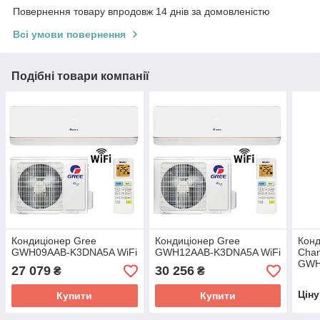
Повернення товару впродовж 14 днів за домовленістю
Всі умови повернення
Подібні товари компанії
Кондиціонер Gree
Кондиціонер Gree
Конд
GWH09AAB-K3DNA5A WiFi
GWH12AAB-K3DNA5A WiFi
Chan
GWH
27 079
30 256
₴
₴
Цін
Купити
Купити