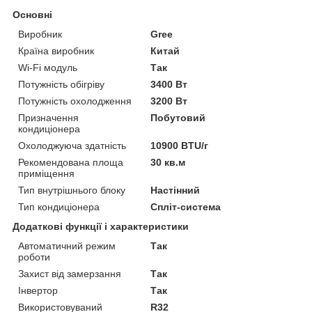
Основні
Виробник
Gree
Країна виробник
Китай
Wi-Fi модуль
Так
Потужність обігріву
3400 Вт
Потужність охолодження
3200 Вт
Призначення
Побутовий
кондиціонера
Охолоджуюча здатність
10900 BTU/г
Рекомендована площа
30 кв.м
приміщення
Тип внутрішнього блоку
Настінний
Тип кондиціонера
Спліт-система
Додаткові функції і характеристики
Автоматичний режим
Так
роботи
Захист від замерзання
Так
Інвертор
Так
Використовуваний
R32