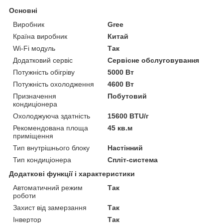
Основні
Виробник
Gree
Країна виробник
Китай
Wi-Fi модуль
Так
Додатковий сервіс
Сервісне обслуговування
Потужність обігріву
5000 Вт
Потужність охолодження
4600 Вт
Призначення
Побутовий
кондиціонера
Охолоджуюча здатність
15600 BTU/г
Рекомендована площа
45 кв.м
приміщення
Тип внутрішнього блоку
Настінний
Тип кондиціонера
Спліт-система
Додаткові функції і характеристики
Автоматичний режим
Так
роботи
Захист від замерзання
Так
Інвертор
Так