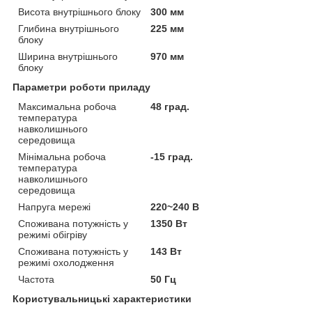
Висота внутрішнього блоку
300 мм
Глибина внутрішнього
225 мм
блоку
Ширина внутрішнього
970 мм
блоку
Параметри роботи приладу
Максимальна робоча
48 град.
температура
навколишнього
середовища
Мінімальна робоча
-15 град.
температура
навколишнього
середовища
Напруга мережі
220~240 В
Споживана потужність у
1350 Вт
режимі обігріву
Споживана потужність у
143 Вт
режимі охолодження
Частота
50 Гц
Користувальницькі характеристики