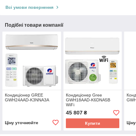
Всі умови повернення
Подібні товари компанії
Кондиціонер GREE
Кондиціонер Gree
Кон
GWH24AAD-K3NNA3A
GWH18AAD-K6DNA5B
GWH
WiFi
45 807
₴
Ціну уточнюйте
Цін
Купити