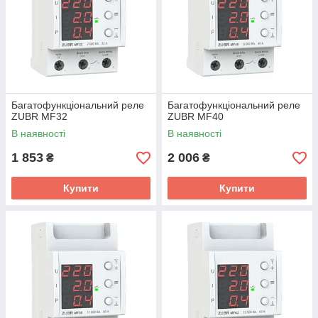
лінійок товарів
технології
зручний і
кращий вибір
зрозумілий каталог
обладнання,
з системою
аксесуарів та
Багатофункціональний реле
Багатофункціональний реле
фільтрів і акціями
комплектуючих
ZUBR MF32
ZUBR MF40
В наявності
В наявності
Детальніше!
1 853
2 006
₴
₴
Купити
Купити
Співпрацювати з АКС-груп - легко!
Просто оформіть заявку - по
телефону або на сайті!