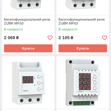
Приймаються всі види оплати
Багатофункціональний реле
Багатофункціональний реле
ZUBR MF50
ZUBR MF63
(готівкою, накладеним,
безготівково).
В наявності
В наявності
2 069
2 105
₴
₴
Купити
Купити
Доставка по Україні - всіма
популярними способами:
поштою, кур'єрами, самовивіз.
Відмінний вибір електротоварів,
вигідні ціни, приємні акції!