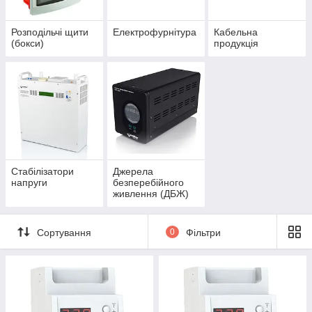
цінами. Кращі
прилади - для
Розподільчі щити
Електрофурнітура
Кабельна
побуту і
(бокси)
продукція
промислових
об'єктів.
Зверни!
Стабілізатори
Джерела
Переваги замовлення електропродукції
напруги
безперебійного
в АКС-груп
живлення (ДБЖ)
Сортування
0
Фільтри
моніторинг ринку і
ставка на
постійне
інноваційні проекти
оновлення всіх
і прогресивні