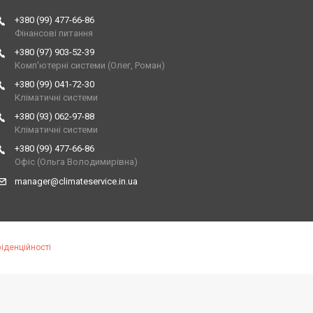
+380 (99) 477-66-86
Фінансові питання
+380 (97) 903-52-39
Комп'ютерні системи (Олег, Роман)
+380 (99) 041-72-30
Кліматичні системи
+380 (93) 062-97-88
Кліматичні системи
+380 (99) 477-66-86
Офіс (Ольга Володимирівна)
manager@climateservice.in.ua
іденційності