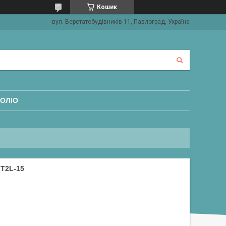
Кошик
вул. Верстатобудівників 11, Павлоград, Україна
ОЛІО
T2L-15