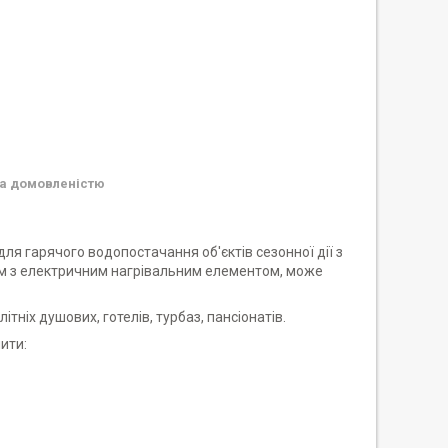
а домовленістю
ля гарячого водопостачання об'єктів сезонної дії з
ом з електричним нагрівальним елементом, може
тніх душових, готелів, турбаз, пансіонатів.
ити: