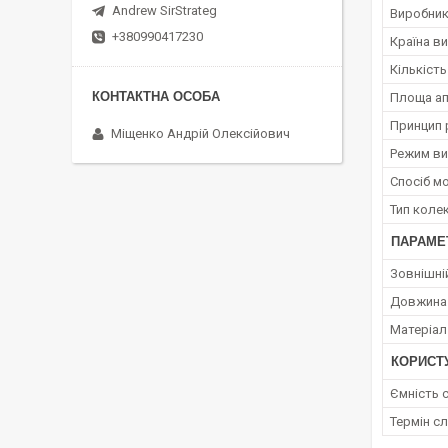
Andrew SirStrateg
Виробни
+380990417230
Країна в
Кількість
Площа ап
Принцип 
Міщенко Андрій Олексійович
Режим ви
Спосіб м
Тип коле
ПАРАМЕ
Зовнішні
Довжина
Матеріал
КОРИСТ
Ємність 
Термін с