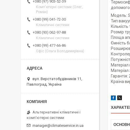
+380 (97) 903-52-39
Термосифо
Комп'ютерні системи (Олег,
допомогою
Роман)
Модель: 
+380 (99) 041-72-30
Тип вакуу
Кліматичні системи
Кількість 
Розмір тр
+380 (93) 062-97-88
Площа апп
Кліматичні системи
Ємність б
+380 (99) 477-66-86
Розширюв
Офіс (Ольга Володимирівна)
Контроле
Потужніст
Матеріал 
Матеріал
Гарантія: 
вул. Верстатобудівників 11,
Країна ви
Павлоград, Україна
ХАРАКТЕ
Альтернативні кліматичні і
комп'ютерні системи
ОСНОВН
manager@climateservice.in.ua