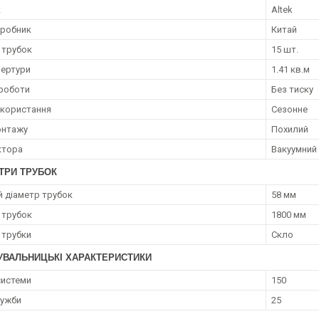
к
Altek
иробник
Китай
 трубок
15 шт.
ертури
1.41 кв.м
роботи
Без тиску
користання
Сезонне
онтажу
Похилий
ктора
Вакуумний
ТРИ ТРУБОК
й діаметр трубок
58 мм
 трубок
1800 мм
 трубки
Скло
УВАЛЬНИЦЬКІ ХАРАКТЕРИСТИКИ
системи
150
лужби
25