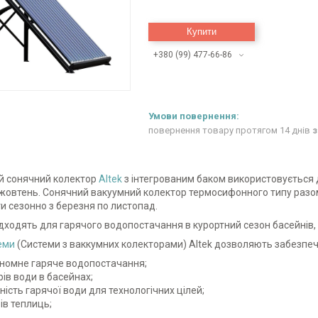
Купити
+380 (99) 477-66-86
повернення товару протягом 14 днів
з
й сонячний колектор
Altek
з інтегрованим баком використовується д
 жовтень. Сонячний вакуумний колектор термосифонного типу раз
 сезонно з березня по листопад.
дходять для гарячого водопостачання в курортний сезон басейнів, лі
еми
(Системи з ваккумних колекторами) Altek дозволяють забезпеч
номне гаряче водопостачання;
грів води в басейнах;
ність гарячої води для технологічних цілей;
рів теплиць;