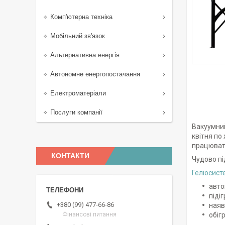
Комп'ютерна техніка
Мобільний зв'язок
Альтернативна енергія
Автономне енергопостачання
Електроматеріали
Послуги компанії
Вакуумни
квітня по
працювати
КОНТАКТИ
Чудово пі
Геліосист
авто
піді
+380 (99) 477-66-86
наяв
обіг
Фінансові питання