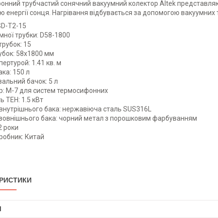
нний трубчастий сонячний вакуумний колектор Altek представляю
 енергії сонця. Нагрівання відбувається за допомогою вакуумних 
SD-T2-15
мної трубки: D58-1800
трубок: 15
убок: 58х1800 мм
ертурой: 1.41 кв. м
ака: 150 л
альний бачок: 5 л
р: М-7 для систем термосифонних
ь ТЕН: 1.5 кВт
внутрішнього бака: нержавіюча сталь SUS316L
 зовнішнього бака: чорний метал з порошковим фарбуванням
2 роки
робник: Китай
РИСТИКИ
І