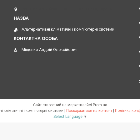
вул. Верстатобудівників 11, Павлоград, Україна
Альтернативні кліматичні і комп'ютерні системи
Міщенко Андрій Олексійович
Сайт створений на маркетплейсі
Prom.ua
Альтернативні кліматичні і комп'ютерні системи |
Поскаржитися на контент
|
Політика конф
Select Language
▼