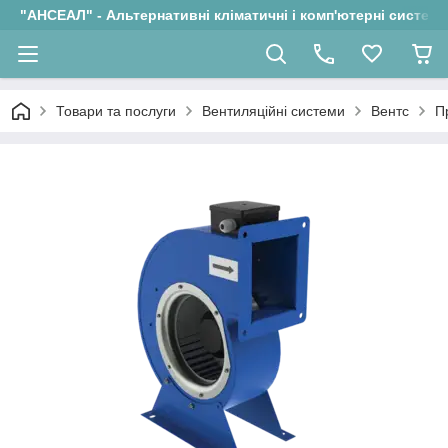
"АНСЕАЛ" - Альтернативні кліматичні і комп'ютерні системи
Товари та послуги
Вентиляційні системи
Вентс
П