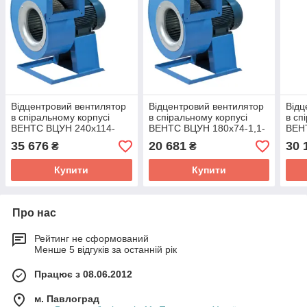
Відцентровий вентилятор
Відцентровий вентилятор
Відц
в спіральному корпусі
в спіральному корпусі
в сп
ВЕНТС ВЦУН 240х114-
ВЕНТС ВЦУН 180х74-1,1-
ВЕН
3,0-2
2
2,2-
35 676
20 681
30 
₴
₴
Купити
Купити
Про нас
Рейтинг не сформований
Менше 5 відгуків за останній рік
Працює з 08.06.2012
м. Павлоград