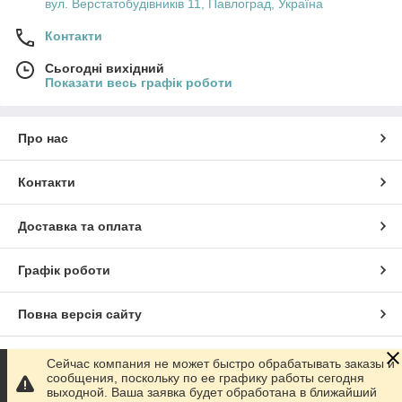
вул. Верстатобудівників 11, Павлоград, Україна
Контакти
Сьогодні вихідний
Показати весь графік роботи
Про нас
Контакти
Доставка та оплата
Графік роботи
Повна версія сайту
Сайт створено на маркетплейсі
Prom.ua
Сейчас компания не может быстро обрабатывать заказы и
сообщения, поскольку по ее графику работы сегодня
выходной. Ваша заявка будет обработана в ближайший