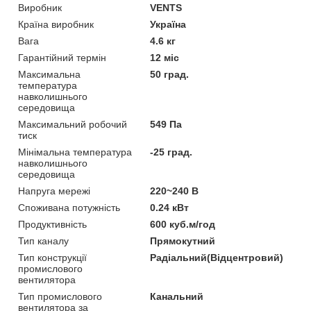
Виробник
VENTS
Країна виробник
Україна
Вага
4.6 кг
Гарантійний термін
12 міс
Максимальна
50 град.
температура
навколишнього
середовища
Максимальний робочий
549 Па
тиск
Мінімальна температура
-25 град.
навколишнього
середовища
Напруга мережі
220~240 В
Споживана потужність
0.24 кВт
Продуктивність
600 куб.м/год
Тип каналу
Прямокутний
Тип конструкції
Радіальний(Відцентровий)
промислового
вентилятора
Тип промислового
Канальний
вентилятора за