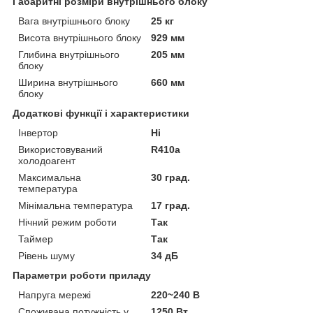
Габаритні розміри внутрішнього блоку
Вага внутрішнього блоку
25 кг
Висота внутрішнього блоку
929 мм
Глибина внутрішнього
205 мм
блоку
Ширина внутрішнього
660 мм
блоку
Додаткові функції і характеристики
Інвертор
Ні
Використовуваний
R410a
холодоагент
Максимальна
30 град.
температура
Мінімальна температура
17 град.
Нічний режим роботи
Так
Таймер
Так
Рівень шуму
34 дБ
Параметри роботи приладу
Напруга мережі
220~240 В
Споживана потужність у
1250 Вт