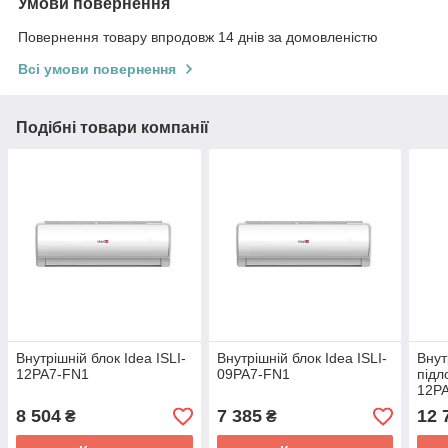
Умови повернення
Повернення товару впродовж 14 днів за домовленістю
Всі умови повернення
Подібні товари компанії
Внутрішній блок Idea ISLI-
Внутрішній блок Idea ISLI-
Внут
12PA7-FN1
09PA7-FN1
підл
12P
8 504
7 385
12 
₴
₴