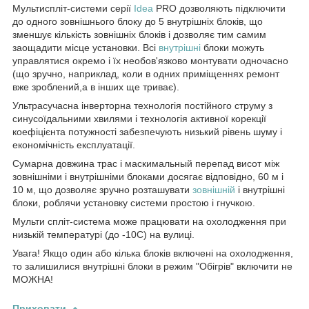
Мультиспліт-системи серії
Idea
PRO дозволяють підключити
до одного зовнішнього блоку до 5 внутрішніх блоків, що
зменшує кількість зовнішніх блоків і дозволяє тим самим
заощадити місце установки. Всі
внутрішні
блоки можуть
управлятися окремо і їх необов'язково монтувати одночасно
(що зручно, наприклад, коли в одних приміщеннях ремонт
вже зроблений,а в інших ще триває).
Ультрасучасна інверторна технологія постійного струму з
синусоїдальними хвилями і технологія активної корекції
коефіцієнта потужності забезпечують низький рівень шуму і
економічність експлуатації.
Сумарна довжина трас і маскимальный перепад висот між
зовнішніми і внутрішніми блоками досягає відповідно, 60 м і
10 м, що дозволяє зручно розташувати
зовнішній
і внутрішні
блоки, роблячи установку системи простою і гнучкою.
Мульти спліт-система може працювати на охолодження при
низькій температурі (до -10C) на вулиці.
Увага! Якщо один або кілька блоків включені на охолодження,
то залишилися внутрішні блоки в режим "Обігрів" включити не
МОЖНА!
Приховати