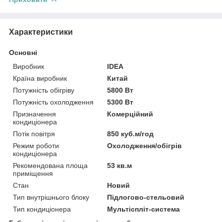
Характеристики
Основні
Виробник
IDEA
Країна виробник
Китай
Потужність обігріву
5800 Вт
Потужність охолодження
5300 Вт
Призначення
Комерційний
кондиціонера
Потік повітря
850 куб.м/год
Режим роботи
Охолодження/обігрів
кондиціонера
Рекомендована площа
53 кв.м
приміщення
Стан
Новий
Тип внутрішнього блоку
Підлогово-стельовий
Тип кондиціонера
Мультіспліт-система