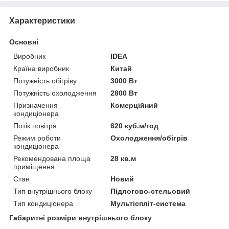
Характеристики
Основні
Виробник
IDEA
Країна виробник
Китай
Потужність обігріву
3000 Вт
Потужність охолодження
2800 Вт
Призначення
Комерційний
кондиціонера
Потік повітря
620 куб.м/год
Режим роботи
Охолодження/обігрів
кондиціонера
Рекомендована площа
28 кв.м
приміщення
Стан
Новий
Тип внутрішнього блоку
Підлогово-стельовий
Тип кондиціонера
Мультіспліт-система
Габаритні розміри внутрішнього блоку