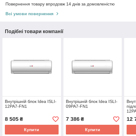
Повернення товару впродовж 14 днів за домовленістю
Всі умови повернення
Подібні товари компанії
Внутрішній блок Idea ISLI-
Внутрішній блок Idea ISLI-
Внут
12PA7-FN1
09PA7-FN1
підл
12P
8 505
7 386
12 
₴
₴
Купити
Купити