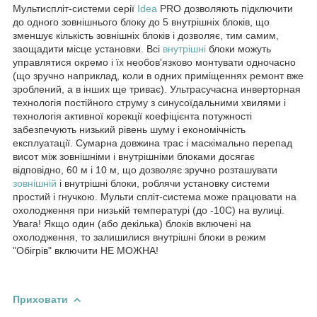
Мультиспліт-системи серії
Idea
PRO дозволяють підключити
до одного зовнішнього блоку до 5 внутрішніх блоків, що
зменшує кількість зовнішніх блоків і дозволяє, тим самим,
заощадити місце установки. Всі
внутрішні
блоки можуть
управлятися окремо і їх необов'язково монтувати одночасно
(що зручно наприклад, коли в одних приміщеннях ремонт вже
зроблений, а в інших ще триває). Ультрасучасна инверторная
технологія постійного струму з синусоїдальними хвилями і
технологія активної корекції коефіцієнта потужності
забезпечують низький рівень шуму і економічність
експлуатації. Сумарна довжина трас і маскімально перепад
висот між зовнішніми і внутрішніми блоками досягає
відповідно, 60 м і 10 м, що дозволяє зручно розташувати
зовнішній
і внутрішні блоки, роблячи установку системи
простий і гнучкою. Мульти спліт-система може працювати на
охолодження при низькій температурі (до -10C) на вулиці.
Увага! Якщо один (або декілька) блоків включені на
охолодження, то залишилися внутрішні блоки в режим
"Обігрів" включити НЕ МОЖНА!
Приховати