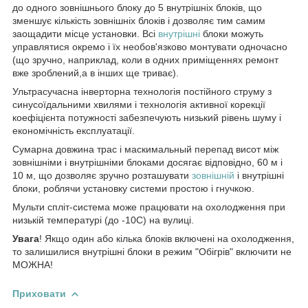
до одного зовнішнього блоку до 5 внутрішніх блоків, що
зменшує кількість зовнішніх блоків і дозволяє тим самим
заощадити місце установки. Всі
внутрішні
блоки можуть
управлятися окремо і їх необов'язково монтувати одночасно
(що зручно, наприклад, коли в одних приміщеннях ремонт
вже зроблений,а в інших ще триває).
Ультрасучасна інверторна технологія постійного струму з
синусоїдальними хвилями і технологія активної корекції
коефіцієнта потужності забезпечують низький рівень шуму і
економічність експлуатації.
Сумарна довжина трас і маскимальный перепад висот між
зовнішніми і внутрішніми блоками досягає відповідно, 60 м і
10 м, що дозволяє зручно розташувати
зовнішній
і внутрішні
блоки, роблячи установку системи простою і гнучкою.
Мульти спліт-система може працювати на охолодження при
низькій температурі (до -10C) на вулиці.
Увага
! Якщо один або кілька блоків включені на охолодження,
то залишилися внутрішні блоки в режим "Обігрів" включити не
МОЖНА!
Приховати