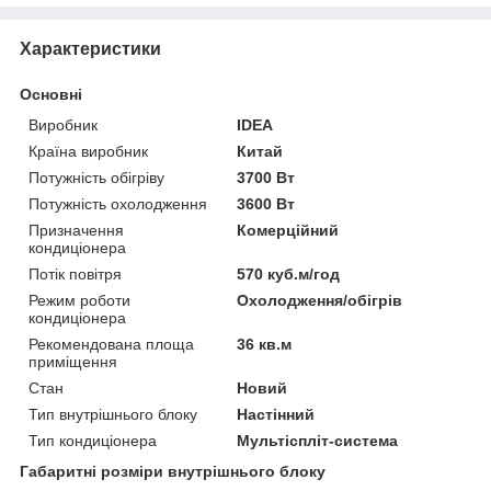
Характеристики
Основні
Виробник
IDEA
Країна виробник
Китай
Потужність обігріву
3700 Вт
Потужність охолодження
3600 Вт
Призначення
Комерційний
кондиціонера
Потік повітря
570 куб.м/год
Режим роботи
Охолодження/обігрів
кондиціонера
Рекомендована площа
36 кв.м
приміщення
Стан
Новий
Тип внутрішнього блоку
Настінний
Тип кондиціонера
Мультіспліт-система
Габаритні розміри внутрішнього блоку