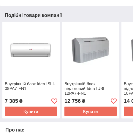
Подібні товари компанії
Внутрішній блок Idea ISLI-
Внутрішній блок
Внут
09PA7-FN1
підлоговий Idea IUBI-
підл
12PA7-FN1
18P
7 385
12 756
14 
₴
₴
Купити
Купити
Про нас