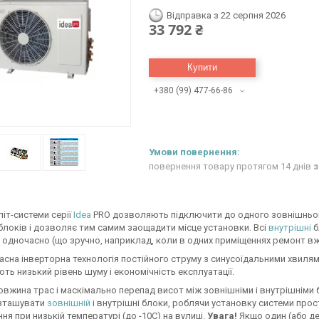
Відправка з 22 серпня 2026
33 792 ₴
Купити
+380 (99) 477-66-86
повернення товару протягом 14 днів
з
іт-системи серії
Idea
PRO дозволяють підключити до одного зовнішнього 
блоків і дозволяє тим самим заощадити місце установки. Всі
внутрішні
б
одночасно (що зручно, наприклад, коли в одних приміщеннях ремонт вж
сна інверторна технологія постійного струму з синусоїдальними хвилями
ть низький рівень шуму і економічність експлуатації.
вжина трас і маскімально перепад висот між зовнішніми і внутрішніми б
зташувати
зовнішній
і внутрішні блоки, роблячи установку системи прос
я при низькій температурі (до -10C) на вулиці.
Увага!
Якщо один (або де