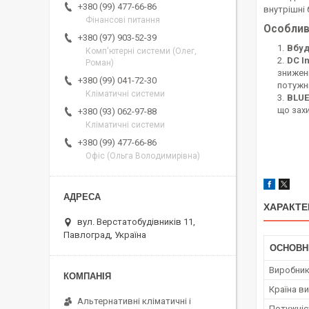
+380 (99) 477-66-86
внутрішні
Фінансові питання
Особлив
+380 (97) 903-52-39
Вбуд
Комп'ютерні системи (Олег,
DC I
Роман)
зниженн
+380 (99) 041-72-30
потужн
Кліматичні системи
BLUE
що зах
+380 (93) 062-97-88
Кліматичні системи
+380 (99) 477-66-86
Офіс (Ольга Володимирівна)
ХАРАКТЕ
вул. Верстатобудівників 11,
Павлоград, Україна
ОСНОВН
Виробни
Країна в
Альтернативні кліматичні і
Потужніст