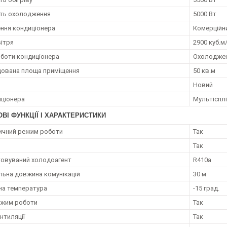
ть охолодження
5000 Вт
ння кондиціонера
Комерційн
вітря
2900 куб.м
боти кондиціонера
Охолодже
ована площа приміщення
50 кв.м
Новий
иціонера
Мультіспл
ВІ ФУНКЦІЇ І ХАРАКТЕРИСТИКИ
ичний режим роботи
Так
Так
овуваний холодоагент
R410a
ьна довжина комунікацій
30 м
на температура
-15 град.
ежим роботи
Так
нтиляції
Так