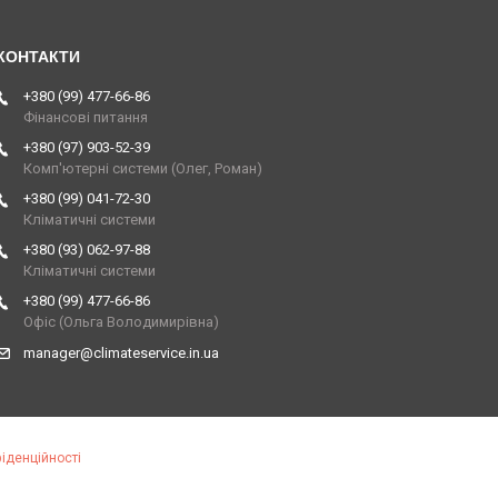
+380 (99) 477-66-86
Фінансові питання
+380 (97) 903-52-39
Комп'ютерні системи (Олег, Роман)
+380 (99) 041-72-30
Кліматичні системи
+380 (93) 062-97-88
Кліматичні системи
+380 (99) 477-66-86
Офіс (Ольга Володимирівна)
manager@climateservice.in.ua
іденційності