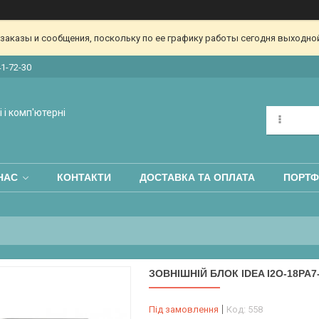
аказы и сообщения, поскольку по ее графику работы сегодня выходной
41-72-30
 і комп'ютерні
НАС
КОНТАКТИ
ДОСТАВКА ТА ОПЛАТА
ПОРТФ
ЗОВНІШНІЙ БЛОК IDEA I2O-18PA7
Під замовлення
Код:
558