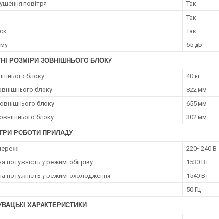
ушення повітря
Так
Так
уск
Так
уму
65 дБ
ТНІ РОЗМІРИ ЗОВНІШНЬОГО БЛОКУ
нішнього блоку
40 кг
овнішнього блоку
822 мм
зовнішнього блоку
655 мм
овнішнього блоку
302 мм
ТРИ РОБОТИ ПРИЛАДУ
мережі
220~240 В
а потужність у режимі обігріву
1530 Вт
а потужність у режимі охолодження
1540 Вт
50 Гц
УВАЦЬКІ ХАРАКТЕРИСТИКИ