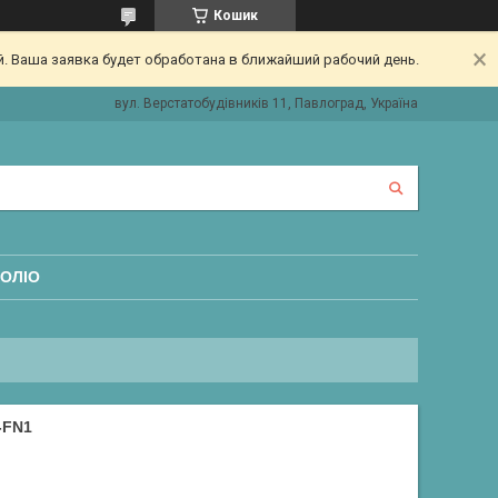
Кошик
. Ваша заявка будет обработана в ближайший рабочий день.
вул. Верстатобудівників 11, Павлоград, Україна
ОЛІО
-FN1