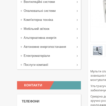
Вентиляційні системи
Опалювальні системи
Комп'ютерна техніка
Мобільний зв'язок
Альтернативна енергія
Автономне енергопостачання
Електроматеріали
Послуги компанії
Мульти спл
зовнішніх 
монтувати 
КОНТАКТИ
Ультрасуча
забезпечую
Сумарна до
зручно ро
охолодженн