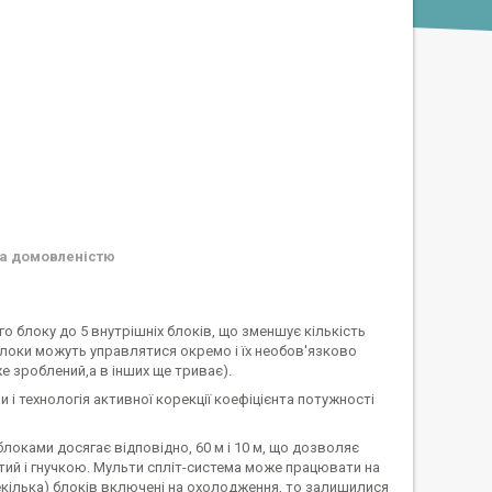
а домовленістю
блоку до 5 внутрішніх блоків, що зменшує кількість
локи можуть управлятися окремо і їх необов'язково
е зроблений,а в інших ще триває).
 і технологія активної корекції коефіцієнта потужності
локами досягає відповідно, 60 м і 10 м, що дозволяє
тий і гнучкою. Мульти спліт-система може працювати на
кілька) блоків включені на охолодження, то залишилися