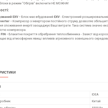
 блоки в режим "Обігрів" включити НЕ МОЖНА!
ості:
ований EXV -
Блок має вбудований
EXV
- Електронний розширювальний
nverter -
Компресор з інвертором постійного струму дозволяє збільшити
я споживання енергії заощаджує Ваші витрати. Така система значно еко
істю компресора.
 FIN -
Блакитне покриття обребрення теплообмінника - Захист від корозі
ищає від атмосферних явищ і впливів агресивного зовнішнього середов
РИСТИКИ
І
к
IDEA
иробник
Китай
ь обігріву
5500 Вт