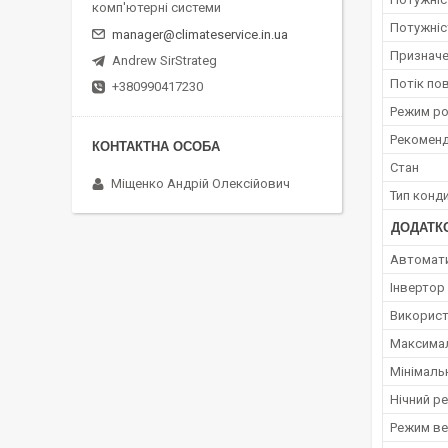
комп'ютерні системи
Потужніс
manager@climateservice.in.ua
Призначе
Andrew SirStrateg
Потік по
+380990417230
Режим ро
Рекоменд
Стан
Міщенко Андрій Олексійович
Тип конд
ДОДАТКО
Автомат
Інвертор
Використ
Максимал
Мінімаль
Нічний р
Режим ве