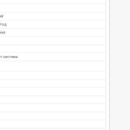
ий
/год
ння
іт-система