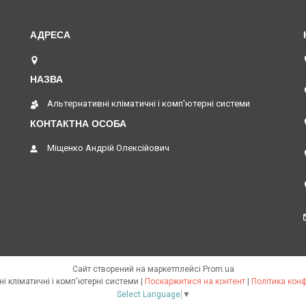
вул. Верстатобудівників 11, Павлоград, Україна
Альтернативні кліматичні і комп'ютерні системи
Міщенко Андрій Олексійович
Сайт створений на маркетплейсі
Prom.ua
Альтернативні кліматичні і комп'ютерні системи |
Поскаржитися на контент
|
Політика конф
Select Language
▼