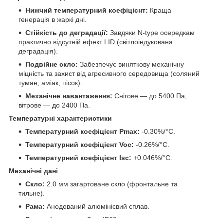
Нижчий температурний коефіцієнт:
Краща
генерація в жаркі дні.
Стійкість до деградації:
Завдяки N-type осередкам
практично відсутній ефект LID (світлоіндукована
деградація).
Подвійне скло:
Забезпечує виняткову механічну
міцність та захист від агресивного середовища (соляний
туман, аміак, пісок).
Механічне навантаження:
Снігове — до 5400 Па,
вітрове — до 2400 Па.
Температурні характеристики
Температурний коефіцієнт Pmax:
-0.30%/°C.
Температурний коефіцієнт Voc:
-0.26%/°C.
Температурний коефіцієнт Isc:
+0.046%/°C.
Механічні дані
Скло:
2.0 мм загартоване скло (фронтальне та
тильне).
Рама:
Анодований алюмінієвий сплав.