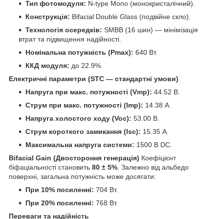
Тип фотомодуля:
N-type Mono (монокристалічний).
Конструкція:
Bifacial Double Glass (подвійне скло).
Технологія осередків:
SMBB (16 шин) — мінімізація
втрат та підвищення надійності.
Номінальна потужність (Pmax):
640 Вт.
ККД модуля:
до 22.9%.
Електричні параметри (STC — стандартні умови)
Напруга при макс. потужності (Vmp):
44.52 В.
Струм при макс. потужності (Imp):
14.38 А.
Напруга холостого ходу (Voc):
53.00 В.
Струм короткого замикання (Isc):
15.35 А.
Максимальна напруга системи:
1500 В DC.
Bifacial Gain (Двостороння генерація)
Коефіцієнт
біфаціальності становить
80 ± 5%
. Залежно від альбедо
поверхні, загальна потужність може досягати:
При 10% посиленні:
704 Вт.
При 20% посиленні:
768 Вт.
Переваги та надійність