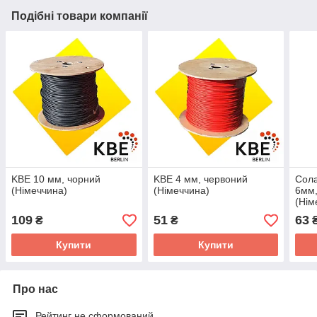
Подібні товари компанії
KBE 10 мм, чорний
KBE 4 мм, червоний
Сола
(Німеччина)
(Німеччина)
6мм,
(Нім
109
51
63
₴
₴
₴
Купити
Купити
Про нас
Рейтинг не сформований