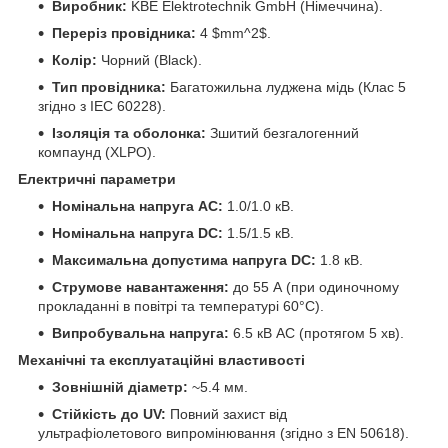
Виробник:
KBE Elektrotechnik GmbH (Німеччина).
Переріз провідника:
4 $mm^2$.
Колір:
Чорний (Black).
Тип провідника:
Багатожильна луджена мідь (Клас 5
згідно з IEC 60228).
Ізоляція та оболонка:
Зшитий безгалогенний
компаунд (XLPO).
Електричні параметри
Номінальна напруга AC:
1.0/1.0 кВ.
Номінальна напруга DC:
1.5/1.5 кВ.
Максимальна допустима напруга DC:
1.8 кВ.
Струмове навантаження:
до 55 А (при одиночному
прокладанні в повітрі та температурі 60°C).
Випробувальна напруга:
6.5 кВ AC (протягом 5 хв).
Механічні та експлуатаційні властивості
Зовнішній діаметр:
~5.4 мм.
Стійкість до UV:
Повний захист від
ультрафіолетового випромінювання (згідно з EN 50618).