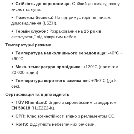
Стійкість до середовища:
Стійкий до аміаку, озону,
кислот та лугів.
Пожежна безпека:
Не підтримує горіння, низьке
димовиділення (LSZH).
Термін служби:
Розрахований на
25 років
експлуатації під відкритим небом.
Температурні режими
Температура навколишнього середовища:
-40°C ~
+90°C.
Макс. температура провідника:
+120°C (протягом
20 000 годин).
Температура короткого замикання:
+250°C (до 5
сек).
Сертифікація та відповідність
TÜV Rheinland:
Згідно з європейським стандартом
EN 50618
(H1Z2Z2-K).
CPR:
Клас вогнестійкості згідно з регламентом ЄС.
RoHS:
Відсутність небезпечних речовин.