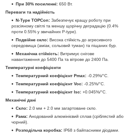
При 30% посиленні:
650 Вт.
Переваги та надійність
N-Type TOPCon:
Забезпечує кращу роботу при
розсіяному світлі та меншу щорічну деградацію (0.4%
проти 0.55% у звичайних P-type).
Подвійне скло:
Висока стійкість до агресивного
середовища (аміак, сольовий туман) та піщаних бур.
Механічна стійкість:
Витримує снігове
навантаження до 5400 Па та вітрове до 2400 Па.
Температурні коефіцієнти
Температурний коефіцієнт Pmax:
-0.29%/°C.
Температурний коефіцієнт Voc:
-0.25%/°C.
Температурний коефіцієнт Isc:
+0.045%/°C.
Механічні дані
Скло:
2.0 мм + 2.0 мм загартоване скло.
Рама:
Анодований алюмінієвий сплав (сріблястий або
чорний).
Розподільча коробка:
IP68 з байпасними діодами.