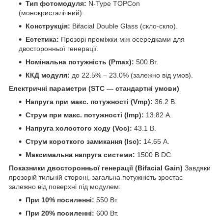
Тип фотомодуля:
N-Type TOPCon
(монокристалічний).
Конструкція:
Bifacial Double Glass (скло-скло).
Естетика:
Прозорі проміжки між осередками для
двосторонньої генерації.
Номінальна потужність (Pmax):
500 Вт.
ККД модуля:
до 22.5% – 23.0% (залежно від умов).
Електричні параметри (STC — стандартні умови)
Напруга при макс. потужності (Vmp):
36.2 В.
Струм при макс. потужності (Imp):
13.82 А.
Напруга холостого ходу (Voc):
43.1 В.
Струм короткого замикання (Isc):
14.65 А.
Максимальна напруга системи:
1500 В DC.
Показники двосторонньої генерації (Bifacial Gain)
Завдяки
прозорій тильній стороні, загальна потужність зростає
залежно від поверхні під модулем:
При 10% посиленні:
550 Вт.
При 20% посиленні:
600 Вт.