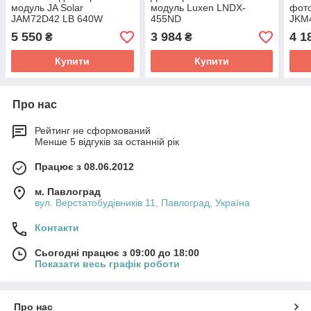
модуль JA Solar
модуль Luxen LNDX-
фото
JAM72D42 LB 640W
455ND
JKM
5 550
3 984
4 1
₴
₴
Купити
Купити
Про нас
Рейтинг не сформований
Менше 5 відгуків за останній рік
Працює з 08.06.2012
м. Павлоград
вул. Верстатобудівників 11, Павлоград, Україна
Контакти
Сьогодні працює з 09:00 до 18:00
Показати весь графік роботи
Про нас