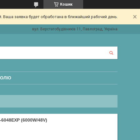
Кошик
. Ваша заявка будет обработана в ближайший рабочий день.
вул. Верстатобудівників 11, Павлоград, Україна
ОЛІО
6048EXP (6000W/48V)