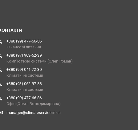
+380 (99) 477-66-86
Фінансові питання
+380 (97) 903-52-39
Комп'ютерні системи (Олег, Роман)
+380 (99) 041-72-30
Кліматичні системи
+380 (93) 062-97-88
Кліматичні системи
+380 (99) 477-66-86
Офіс (Ольга Володимирівна)
manager@climateservice.in.ua