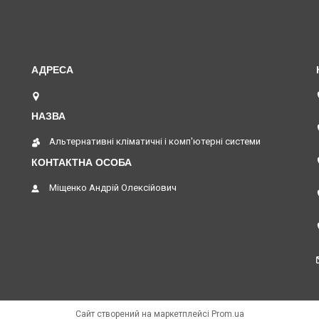
вул. Верстатобудівників 11, Павлоград, Україна
Альтернативні кліматичні і комп'ютерні системи
Міщенко Андрій Олексійович
Сайт створений на маркетплейсі
Prom.ua