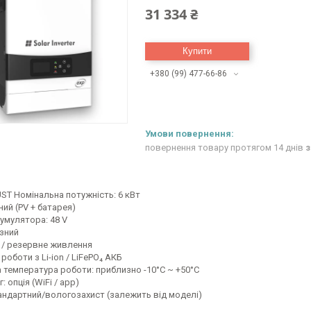
31 334 ₴
Купити
+380 (99) 477-66-86
повернення товару протягом 14 днів
з
ST Номінальна потужність: 6 кВт
дний (PV + батарея)
умулятора: 48 V
азний
 / резервне живлення
роботи з Li-ion / LiFePO₄ АКБ
 температура роботи: приблизно -10°C ~ +50°C
 опція (WiFi / app)
тандартний/вологозахист (залежить від моделі)