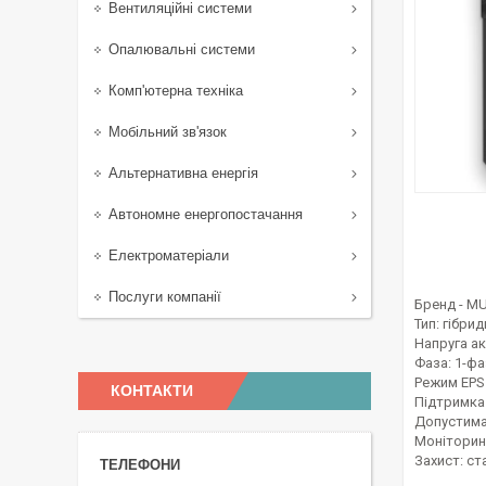
Вентиляційні системи
Опалювальні системи
Комп'ютерна техніка
Мобільний зв'язок
Альтернативна енергія
Автономне енергопостачання
Електроматеріали
Послуги компанії
Бренд - MU
Тип: гібри
Напруга ак
Фаза: 1-ф
Режим EPS
КОНТАКТИ
Підтримка 
Допустима
Моніторинг:
Захист: с