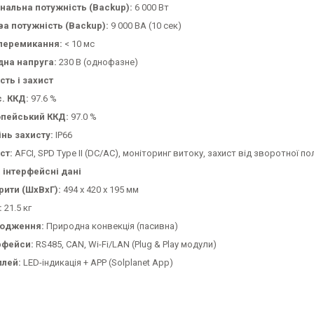
нальна потужність (Backup):
6 000 Вт
ва потужність (Backup):
9 000 ВА (10 сек)
перемикання:
< 10 мс
дна напруга:
230 В (однофазне)
сть і захист
. ККД:
97.6 %
пейський ККД:
97.0 %
інь захисту:
IP66
ст:
AFCI, SPD Type II (DC/AC), моніторинг витоку, захист від зворотної п
а інтерфейсні дані
рити (ШхВхГ):
494 x 420 x 195 мм
:
21.5 кг
одження:
Природна конвекція (пасивна)
рфейси:
RS485, CAN, Wi-Fi/LAN (Plug & Play модули)
лей:
LED-індикація + APP (Solplanet App)