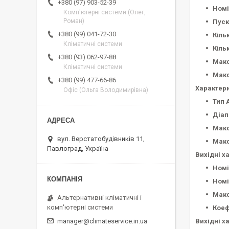
+380 (97) 903-52-39
Номі
Комп'ютерні системи (Олег,
Роман)
Пуск
+380 (99) 041-72-30
Кіль
Кліматичні системи
Кіль
+380 (93) 062-97-88
Макс
Кліматичні системи
Макс
+380 (99) 477-66-86
Характери
Офіс (Ольга Володимирівна)
Тип 
Діап
Макс
вул. Верстатобудівників 11,
Макс
Павлоград, Україна
Вихідні х
Номі
Номі
Макс
Альтернативні кліматичні і
комп'ютерні системи
Коеф
Вихідні х
manager@climateservice.in.ua