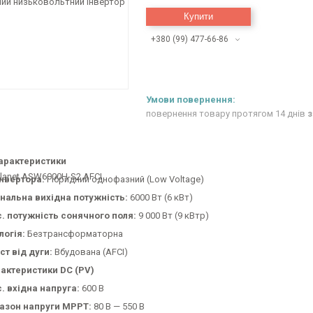
Купити
+380 (99) 477-66-86
повернення товару протягом 14 днів
з
арактеристики
інвертора:
Гібридний однофазний (Low Voltage)
нальна вихідна потужність:
6000 Вт (6 кВт)
. потужність сонячного поля:
9 000 Вт (9 кВтp)
логія:
Безтрансформаторна
ст від дуги:
Вбудована (AFCI)
рактеристики DC (PV)
. вхідна напруга:
600 В
азон напруги MPPT:
80 В — 550 В