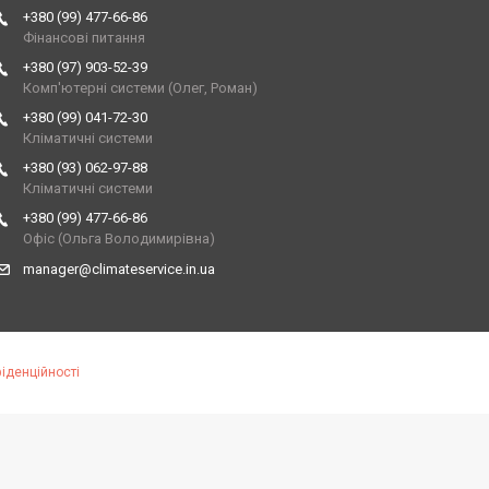
+380 (99) 477-66-86
Фінансові питання
+380 (97) 903-52-39
Комп'ютерні системи (Олег, Роман)
+380 (99) 041-72-30
Кліматичні системи
+380 (93) 062-97-88
Кліматичні системи
+380 (99) 477-66-86
Офіс (Ольга Володимирівна)
manager@climateservice.in.ua
іденційності