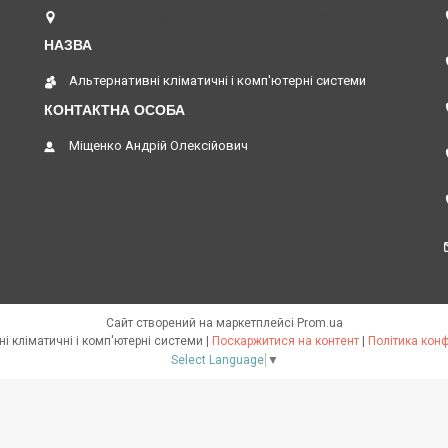
вул. Верстатобудівників 11, Павлоград, Україна
Альтернативні кліматичні і комп'ютерні системи
Міщенко Андрій Олексійович
Сайт створений на маркетплейсі
Prom.ua
Альтернативні кліматичні і комп'ютерні системи |
Поскаржитися на контент
|
Політика конф
Select Language
▼