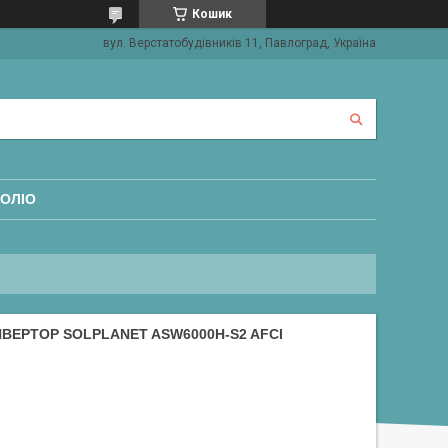
Кошик
вул. Верстатобудівників 11, Павлоград, Україна
ОЛІО
ВЕРТОР SOLPLANET ASW6000H-S2 AFCI