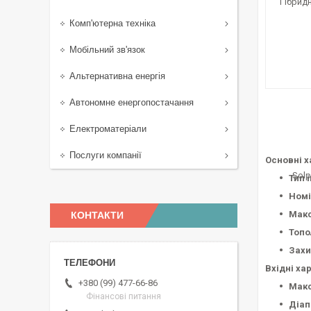
Комп'ютерна техніка
Мобільний зв'язок
Альтернативна енергія
Автономне енергопостачання
Електроматеріали
Послуги компанії
Основні х
Тип 
Номі
Макс
КОНТАКТИ
Топо
Захи
Вхідні ха
+380 (99) 477-66-86
Макс
Фінансові питання
Діап