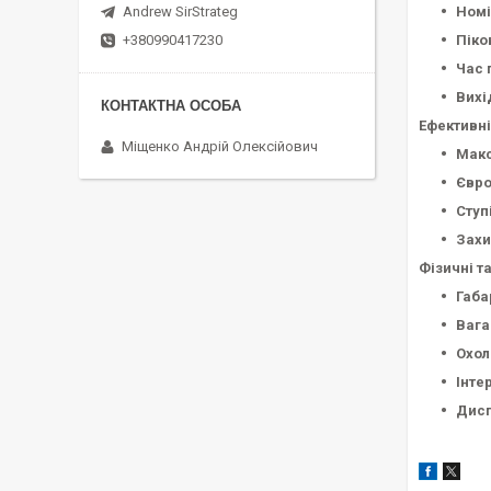
Номі
Andrew SirStrateg
Піко
+380990417230
Час 
Вихі
Ефективні
Міщенко Андрій Олексійович
Макс
Євро
Ступ
Захи
Фізичні т
Габа
Вага
Охол
Інте
Дисп