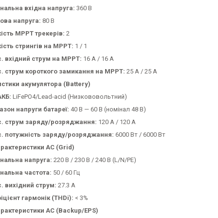
нальна вхідна напруга:
360 В
ова напруга:
80 В
кість MPPT трекерів:
2
кість стрингів на MPPT:
1 / 1
. вхідний струм на MPPT:
16 А / 16 А
. струм короткого замикання на MPPT:
25 А / 25 А
стики акумулятора (Battery)
АКБ:
LiFePO4/Lead-acid (Низкововольтний)
азон напруги батареї:
40 В — 60 В (номінал 48 В)
. струм заряду/розряджання:
120 А / 120 А
. потужність заряду/розряджання:
6000 Вт / 6000 Вт
арактеристики AC (Grid)
нальна напруга:
220 В / 230 В / 240 В (L/N/PE)
нальна частота:
50 / 60 Гц
. вихідний струм:
27.3 А
іцієнт гармонік (THDi):
< 3%
арактеристики AC (Backup/EPS)