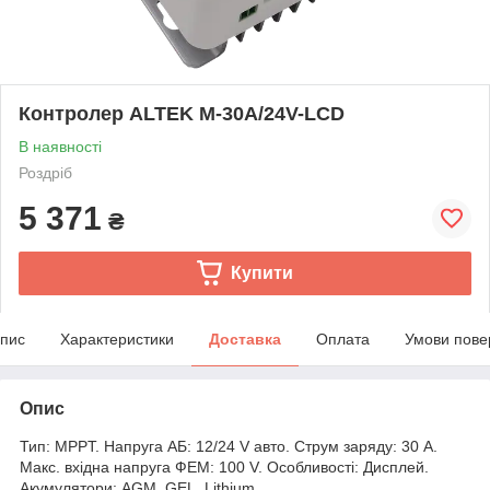
Контролер ALTEK M-30А/24V-LCD
В наявності
Роздріб
5 371
₴
Купити
пис
Характеристики
Доставка
Оплата
Умови пове
Опис
Тип: MPPT. Напруга АБ: 12/24 V авто. Струм заряду: 30 А.
Макс. вхідна напруга ФЕМ: 100 V. Особливості: Дисплей.
Акумулятори: AGM, GEL, Lithium.