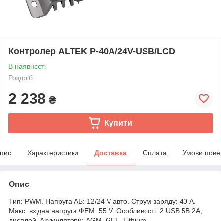
Контролер ALTEK P-40А/24V-USB/LCD
В наявності
Роздріб
2 238
₴
Купити
пис
Характеристики
Доставка
Оплата
Умови пове
Опис
Тип: PWM. Напруга АБ: 12/24 V авто. Струм заряду: 40 А.
Макс. вхідна напруга ФЕМ: 55 V. Особливості: 2 USB 5В 2А,
дисплей. Акумулятори: AGM, GEL, Lithium.