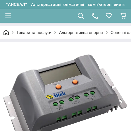
"АНСЕАЛ" - Альтернативні кліматичні і комп'ютерні системи
Товари та послуги
Альтернативна енергія
Сонячні ел