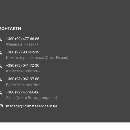
+380 (99) 477-66-86
Фінансові питання
+380 (97) 903-52-39
Комп'ютерні системи (Олег, Роман)
+380 (99) 041-72-30
Кліматичні системи
+380 (93) 062-97-88
Кліматичні системи
+380 (99) 477-66-86
Офіс (Ольга Володимирівна)
manager@climateservice.in.ua