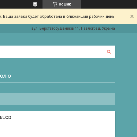
Кошик
. Ваша заявка будет обработана в ближайший рабочий день.
вул. Верстатобудівників 11, Павлоград, Україна
ОЛІО
B/LCD