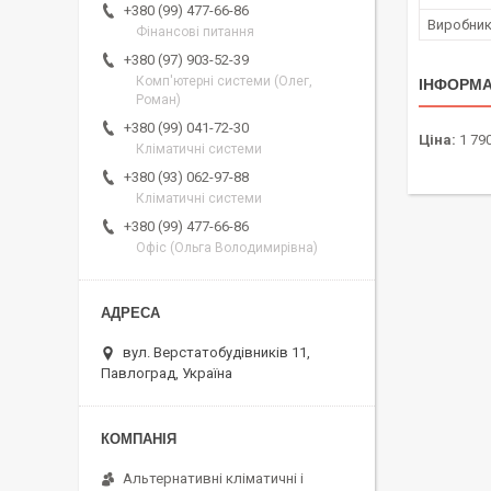
+380 (99) 477-66-86
Виробни
Фінансові питання
+380 (97) 903-52-39
Комп'ютерні системи (Олег,
ІНФОРМА
Роман)
+380 (99) 041-72-30
Ціна:
1 790
Кліматичні системи
+380 (93) 062-97-88
Кліматичні системи
+380 (99) 477-66-86
Офіс (Ольга Володимирівна)
вул. Верстатобудівників 11,
Павлоград, Україна
Альтернативні кліматичні і