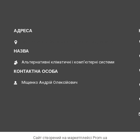
вул. Верстатобудівників 11, Павлоград, Україна
Альтернативні кліматичні і комп'ютерні системи
Міщенко Андрій Олексійович
Сайт створений на маркетплейсі
Prom.ua