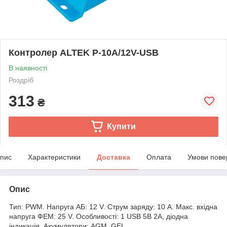
Контролер ALTEK P-10А/12V-USB
В наявності
Роздріб
313
₴
Купити
пис
Характеристики
Доставка
Оплата
Умови пове
Опис
Тип: PWM. Напруга АБ: 12 V. Струм заряду: 10 А. Макс. вхідна
напруга ФЕМ: 25 V. Особливості: 1 USB 5В 2А, діодна
індикація. Акумулятори: AGM, GEL.