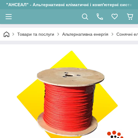
"АНСЕАЛ" - Альтернативні кліматичні і комп'ютерні системи
Товари та послуги
Альтернативна енергія
Сонячні ел