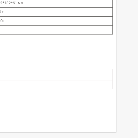
02*132*61 мм
 г
0 г