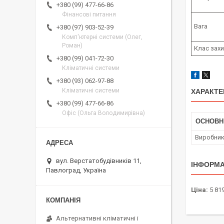
+380 (99) 477-66-86
Фінансові питання
Вага
+380 (97) 903-52-39
Комп'ютерні системи (Олег,
Роман)
Клас захи
+380 (99) 041-72-30
Кліматичні системи
+380 (93) 062-97-88
Кліматичні системи
ХАРАКТЕ
+380 (99) 477-66-86
Офіс (Ольга Володимирівна)
ОСНОВН
Виробни
вул. Верстатобудівників 11,
ІНФОРМА
Павлоград, Україна
Ціна:
5 819
Альтернативні кліматичні і