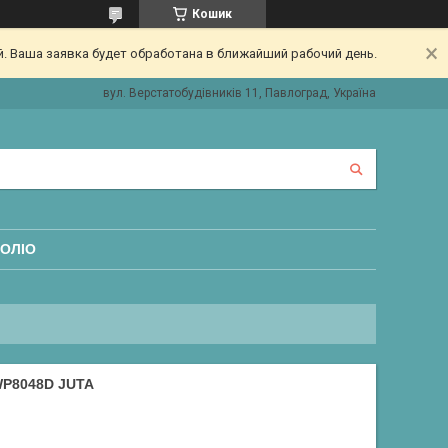
Кошик
. Ваша заявка будет обработана в ближайший рабочий день.
вул. Верстатобудівників 11, Павлоград, Україна
ОЛІО
WP8048D JUTA