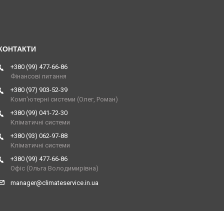
+380 (99) 477-66-86
Фінансові питання
+380 (97) 903-52-39
Комп'ютерні системи (Олег, Роман)
+380 (99) 041-72-30
Кліматичні системи
+380 (93) 062-97-88
Кліматичні системи
+380 (99) 477-66-86
Офіс (Ольга Володимирівна)
manager@climateservice.in.ua