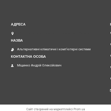
вул. Верстатобудівників 11, Павлоград, Україна
Альтернативні кліматичні і комп'ютерні системи
Міщенко Андрій Олексійович
Сайт створений на маркетплейсі
Prom.ua