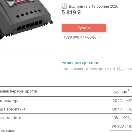
Відправка з 13 серпня 2026
5 819 ₴
Купити
+380 (99) 477-66-86
повернення товару протягом 14 днів
з
²
ьний переріз дротів
16/25 мм
емпература
-20 °С ... +5
ура зберігання
-30 °С ... +7
а вологість
10% ... 90%
WP30D : 18
 розміри