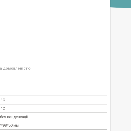
а домовленістю
0 °С
0 °С
, без конденсації
7*98*50 мм