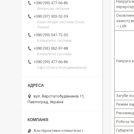
Напруга в
+380 (99) 477-66-86
перерозр
Фінансові питання
Оновлення
+380 (97) 903-52-39
захисту 
Комп'ютерні системи (Олег,
— LVR
Роман)
+380 (99) 041-72-30
Кліматичні системи
+380 (93) 062-97-88
Кліматичні системи
Напруга а
+380 (99) 477-66-86
Офіс (Ольга Володимирівна)
Загуби хо
вул. Верстатобудівників 11,
Павлоград, Україна
Режим за
Рекоменд
Робоча т
Габарити
Альтернативні кліматичні і