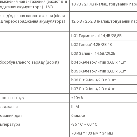
имкнення навантаження (захист від
10.7В / 21.4В (налаштовуваний па
яджання акумулятора) - LVD
 під'єднання навантаження (після
від перерозряджання акумулятора)
12,6 В / 25.2 В (налаштовуваний п
b01 Герметичні 14,4В/28,8В
b02 Гелеві14.2В/28.4В
b03 Заливні 14.6В/29.2В
бсорбувального заряду (Boost)
b04 Железо-литий 3,6В х 4шт
b05 Железо-литий 3,6В х 5шт
b06 Літій-іон 4,2 В х 3 шт.
b07 Літій-іон 4,2 В х 4 шт.
лостого ходу
≤10мA
ряджання
ШІМ
ований дріт
6 мм.кв
емпература
-35 ° C ~ 60 ° C
70 мм * 133 мм * 34 мм