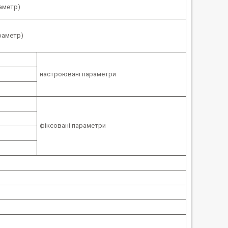
раметр)
араметр)
настроювані параметри
фіксовані параметри