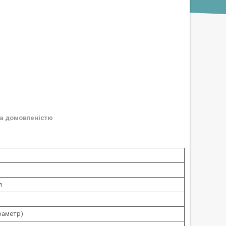
а домовленістю
я
араметр)