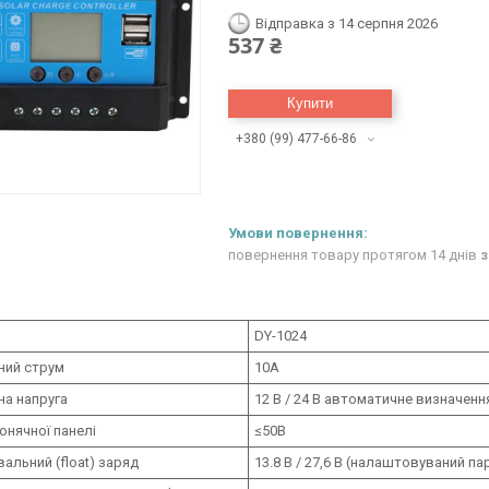
Відправка з 14 серпня 2026
537 ₴
Купити
+380 (99) 477-66-86
повернення товару протягом 14 днів
з
DY-1024
ний струм
10A
на напруга
12 В / 24 В автоматичне визначенн
онячної панелі
≤50В
альний (float) заряд
13.8 В / 27,6 В (налаштовуваний п