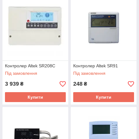
• наявність додаткових функцій для малих і середніх
геліосистем;
• зручність і надійність експлуатації;
• режими встановлення максимальних температур для
накопичувальних баків;
• відображення та управління різними пристроями (насоси,
2-х і 3-х ходові електроклапани, електричні нагрівачі і
традиційні котли).
Контролер Altek SR208C
Контролер Altek SR91
Під замовлення
Під замовлення
3 939
248
₴
₴
Купити
Купити