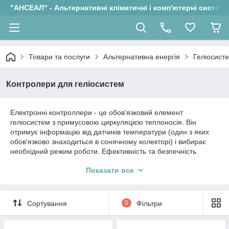
"АНСЕАЛ" - Альтернативні кліматичні і комп'ютерні системи
Товари та послуги
Альтернативна енергія
Геліосист
Контролери для геліосистем
Електронні контроллери - це обов'язковий елемент
геліосистем з примусовою циркуляцією теплоносія. Він
отримує інформацію від датчиків температури (один з яких
обов'язково знаходиться в сонячному колекторі) і вибирає
необхідний режим роботи. Ефективність та безпечність
геліосистеми в значній мірі залежать від контролера:
Показати все
правильності закладених алгоритмів роботи геліосистеми,
надійності елементів.
Контролери бувають як для напірних, так і для безнапірних
Сортування
0
Фільтри
систем.
Особливості та переваги: