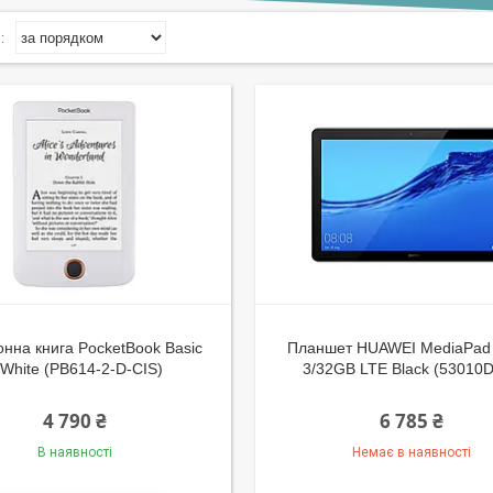
онна книга PocketBook Basic
Планшет HUAWEI MediaPad 
 White (PB614-2-D-CIS)
3/32GB LTE Black (53010
4 790 ₴
6 785 ₴
В наявності
Немає в наявності