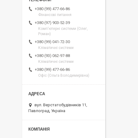
+380 (99) 477-66-86
Фінансові питання
+380 (97) 903-52-39
Комп'ютерні системи (Олег,
Роман)
+380 (99) 041-72-30
Кліматичні системи
+380 (93) 062-97-88
Кліматичні системи
+380 (99) 477-66-86
Офіс (Ольга Володимирівна)
вул. Верстатобудівників 11,
Павлоград, Україна