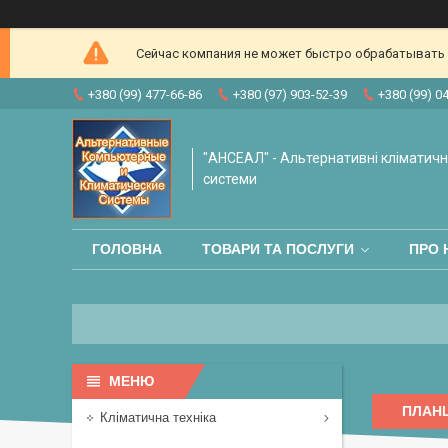
Сейчас компания не может быстро обрабатывать з
+380 (99) 477-66-86
+380 (97) 903-52-39
+380 (99) 0
"АНСЕАЛ" - Альтернативні кліматичні
системи
ГОЛОВНА
ТОВАРИ ТА ПОСЛУГИ
ПРО 
ПЛАНШ
Кліматична техніка