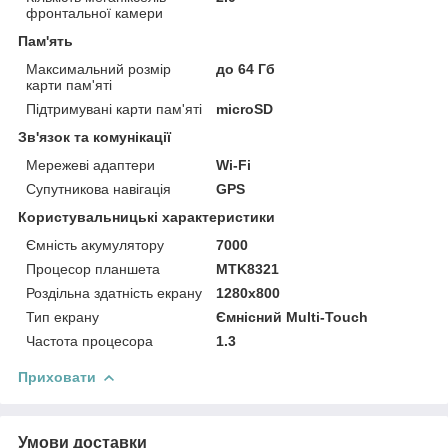
фронтальної камери
Пам'ять
Максимальний розмір
до 64 Гб
карти пам'яті
Підтримувані карти пам'яті
microSD
Зв'язок та комунікації
Мережеві адаптери
Wi-Fi
Супутникова навігація
GPS
Користувальницькі характеристики
Ємність акумулятору
7000
Процесор планшета
MTK8321
Роздільна здатність екрану
1280x800
Тип екрану
Ємнісний Multi-Touch
Частота процесора
1.3
Приховати
Умови доставки