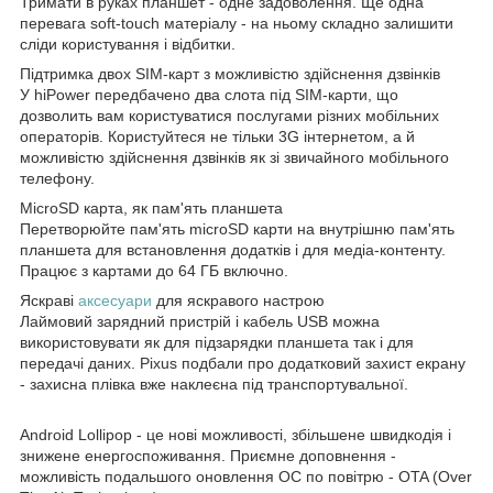
Тримати в руках планшет - одне задоволення. Ще одна
перевага soft-touch матеріалу - на ньому складно залишити
сліди користування і відбитки.
Підтримка двох SIM-карт з можливістю здійснення дзвінків
У hiPower передбачено два слота під SIM-карти, що
дозволить вам користуватися послугами різних мобільних
операторів. Користуйтеся не тільки 3G інтернетом, а й
можливістю здійснення дзвінків як зі звичайного мобільного
телефону.
MicroSD карта, як пам'ять планшета
Перетворюйте пам'ять microSD карти на внутрішню пам'ять
планшета для встановлення додатків і для медіа-контенту.
Працює з картами до 64 ГБ включно.
Яскраві
аксесуари
для яскравого настрою
Лаймовий зарядний пристрій і кабель USB можна
використовувати як для підзарядки планшета так і для
передачі даних. Pixus подбали про додатковий захист екрану
- захисна плівка вже наклеєна під транспортувальної.
Android Lollipop - це нові можливості, збільшене швидкодія і
знижене енергоспоживання. Приємне доповнення -
можливість подальшого оновлення ОС по повітрю - OTA (Over