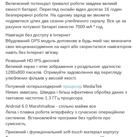
Величезний потенціал тривалої роботи завдяки великій
ємності батареї. Перегляд онлайн відео досягає 16 годин
безперервної роботи. На одному заряді ви зможете
подивитися цілих два сезони улюбленого серіалу. Все це за
рахунок потужної батареї ємністю 7000 мА * год.
Навігація без доступу в Інтернет
Вбудований GPS модуль допоможе в будь-який час визначити
своє місцезнаходження на карті або скористатися навігатором
навіть без Інтернет зв'язку.
Розкішний HD IPS-дисплей
Великий екран і чітке зображення з роздільною здатністю
1280x800 пікселів. Отримуйте задоволення від перегляду
улюблених фільмів у високій якості.
Потужний чотирьохядерний
процесор
MediaTek
Ніяких зависань. Швидка і більш ефективна обробка даних з
тактовою частотою 1.3 ГГц процесора.
Android 6.0 Marshmallow - спільно майже все
Легка і плавна робота інтерфейсу з сучасною операційною
системою. Встановлюйте програми без турботи про
сумісність.
Приємний і функціональний soft-touch матеріал корпусу