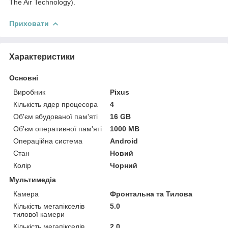
The Air Technology).
Приховати
Характеристики
Основні
Виробник
Pixus
Кількість ядер процесора
4
Об'єм вбудованої пам'яті
16 GB
Об'єм оперативної пам'яті
1000 MB
Операційна система
Android
Стан
Новий
Колір
Чорний
Мультимедіа
Камера
Фронтальна та Тилова
Кількість мегапікселів
5.0
тилової камери
Кількість мегапікселів
2.0