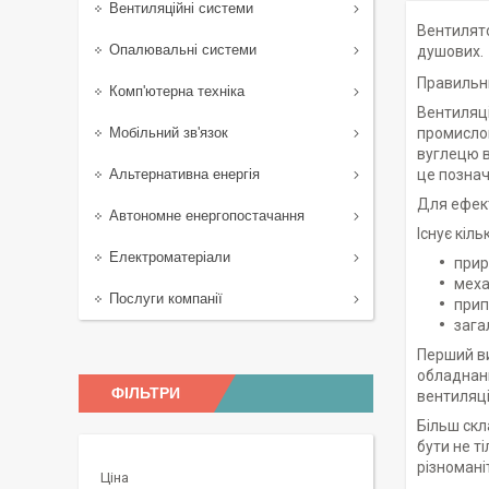
Вентиляційні системи
Вентилято
Опалювальні системи
душових.
Правильни
Комп'ютерна техніка
Вентиляці
Мобільний зв'язок
промислов
вуглецю в
Альтернативна енергія
це познач
Для ефект
Автономне енергопостачання
Існує кіль
Електроматеріали
прир
меха
Послуги компанії
прип
зага
Перший ви
обладнанн
ФІЛЬТРИ
вентиляці
Більш скл
бути не т
різноманіт
Ціна