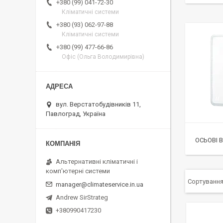
+380 (99) 041-72-30
Кліматичні системи
+380 (93) 062-97-88
Кліматичні системи
+380 (99) 477-66-86
Офіс (Ольга Володимирівна)
вул. Верстатобудівників 11,
Павлоград, Україна
ОСЬОВІ 
Альтернативні кліматичні і
комп'ютерні системи
manager@climateservice.in.ua
Andrew SirStrateg
+380990417230