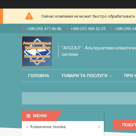
Сейчас компания не может быстро обрабатывать з
+380 (99) 477-66-86
+380 (97) 903-52-39
+380 (99) 0
"АНСЕАЛ" - Альтернативні кліматичні
системи
ГОЛОВНА
ТОВАРИ ТА ПОСЛУГИ
ПРО 
ПОБУ
Кліматична техніка