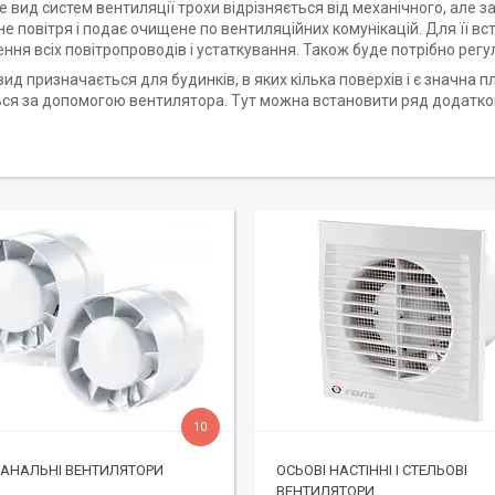
 вид систем вентиляції трохи відрізняється від механічного, але
е повітря і подає очищене по вентиляційних комунікацій. Для її в
ння всіх повітропроводів і устаткування. Також буде потрібно рег
вид призначається для будинків, в яких кілька поверхів і є значна п
ся за допомогою вентилятора. Тут можна встановити ряд додатков
10
КАНАЛЬНІ ВЕНТИЛЯТОРИ
ОСЬОВІ НАСТІННІ І СТЕЛЬОВІ
ВЕНТИЛЯТОРИ