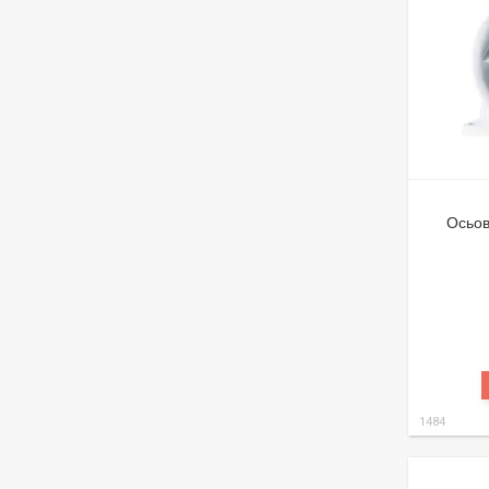
Осьов
1484