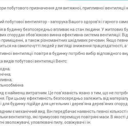
ри побутового призначення для витяжної, припливної вентиляції кімн
й побутової вентилятор - запорука Вашого здоров'я і гарного сам
я в будинку безпосередньо впливає на стан людини. У житлових бу
их спорудах обов'язково винна ефективна система вентиляції. Від
 приміщенні, а також різноманітних шкідливих речовин. Якщо певни
иться на самопочутті людей у вигляді зниження працездатності, а
ивної вентиляції повітря в будинку потрібно вибір відповідного ви
ка видів побутової вентиляції Вентс:
одна;
нічна;
ливна;
льнообмінна
д є найменш витратним. Це пов'язаність язано з тим, що не потріб
я. При цьому ефективність безпосередньо залежить від матеріалу,
ї для будинку підійде для цегельних і дерев'яна дерев'яних споруд
адним є механічний вид. Він передбачає наявність певної кількості
ільки вентилятор, які примусово переміщує повітряні маси. В якос
ні зволожувачі, уловлювачі пилу, освіжувачі і ін.