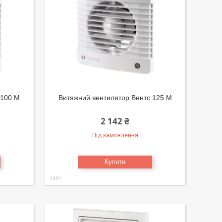
 100 М
Витяжний вентилятор Вентс 125 М
2 142 ₴
Під замовлення
Купити
1491