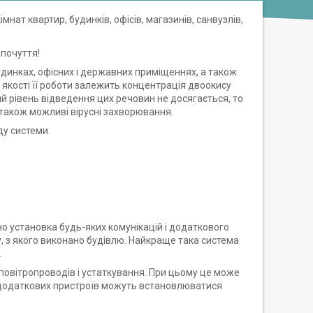
ат квартир, будинків, офісів, магазинів, санвузлів,
опочуття!
динках, офісних і державних приміщеннях, а також
 якості її роботи залежить концентрація двоокису
й рівень відведення цих речовин не досягається, то
 також можливі вірусні захворювання.
ду системи.
но установка будь-яких комунікацій і додаткового
 з якого виконано будівлю. Найкраще така система
.
 повітропроводів і устаткування. При цьому це може
ті додаткових пристроїв можуть встановлюватися