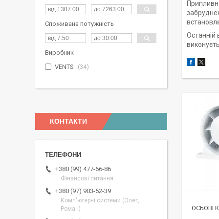
Припливне
забруднен
встановле
Споживана потужність
Останній 
виконуєть
Виробник
VENTS
34
КОНТАКТИ
+380 (99) 477-66-86
Фінансові питання
+380 (97) 903-52-39
Комп'ютерні системи (Олег,
ОСЬОВІ 
Роман)