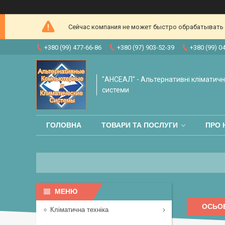
Сейчас компания не может быстро обрабатывать з
+380 (99) 477-66-86
+380 (97) 903-52-39
+380 (99) 0
"АНСЕАЛ" - Альтернативні кліматичні
системи
ГОЛОВНА
ТОВАРИ ТА ПОСЛУГИ
ПРО 
ОСЬОВ
Кліматична техніка