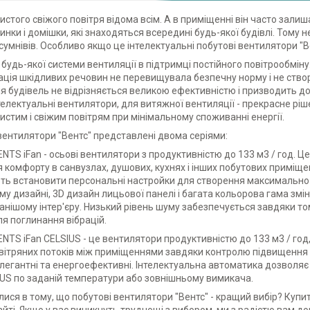
истого свіжого повітря відома всім. А в приміщенні він часто зали
инки і домішки, які знаходяться всередині будь-якої будівлі. Тому 
сумнівів. Особливо якщо це інтелектуальні побутові вентилятори "В
будь-якої системи вентиляції в підтримці постійного повітрообмін
ція шкідливих речовин не перевищувала безпечну норму і не створ
я будівель не відрізняється великою ефективністю і призводить до
телектуальні вентилятори, для витяжної вентиляції - прекрасне рі
истим і свіжим повітрям при мінімальному споживанні енергії.
вентилятори "Вентс" представлені двома серіями:
VENTS iFan - осьові вентилятори з продуктивністю до 133 м3 / год. Ц
 комфорту в санвузлах, душових, кухнях і інших побутових приміщен
ь встановити персональні настройки для створення максимально 
му дизайні, 3D дизайн лицьової панелі і багата кольорова гама з
нішому інтер'єру. Низький рівень шуму забезпечується завдяки то
ля поглинання вібрацій.
VENTS iFan CELSIUS - це вентилятори продуктивністю до 133 м3 / го
вітряних потоків між приміщеннями завдяки контролю підвищення р
елегантні та енергоефективні. Інтелектуальна автоматика дозволя
IUS по заданій температури або зовнішньому вимикача.
ися в тому, що побутові вентилятори "Вентс" - кращий вибір? Куп