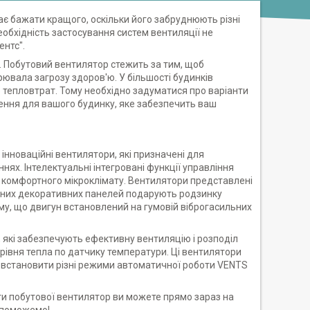
шає бажати кращого, оскільки його забруднюють різні
необхідність застосування систем вентиляції не
ентс".
у. Побутовий вентилятор стежить за тим, щоб
ювала загрозу здоров'ю. У більшості будинків
 тепловтрат. Тому необхідно задуматися про варіанти
шення для вашого будинку, яке забезпечить ваш
е інноваційні вентилятори, які призначені для
нях. Інтелектуальні інтегровані функції управління
комфортного мікроклімату. Вентилятори представлені
мінних декоративних панелей подарують родзинку
му, що двигун встановлений на гумовій віброгасильних
д, які забезпечують ефективну вентиляцію і розподіл
івня тепла по датчику температури. Ці вентилятори
є встановити різні режими автоматичної роботи VENTS
ити побутової вентилятор ви можете прямо зараз на