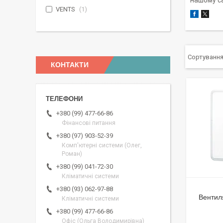
нашому са
VENTS
1
КОНТАКТИ
+380 (99) 477-66-86
Фінансові питання
+380 (97) 903-52-39
Комп'ютерні системи (Олег,
Роман)
+380 (99) 041-72-30
Кліматичні системи
+380 (93) 062-97-88
Вентил
Кліматичні системи
+380 (99) 477-66-86
Офіс (Ольга Володимирівна)