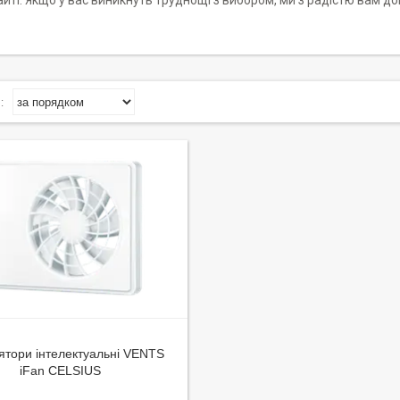
йті. Якщо у вас виникнуть труднощі з вибором, ми з радістю вам 
ятори інтелектуальні VENTS
iFan CELSIUS