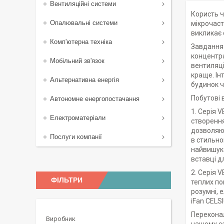
Вентиляційні системи
Користь ч
Опалювальні системи
мікрочаст
викликає 
Комп'ютерна техніка
Завдання 
концентра
Мобільний зв'язок
вентиляці
краще. Ін
Альтернативна енергія
будинок ч
Побутові 
Автономне енергопостачання
1. Серія 
Електроматеріали
створення
дозволяют
Послуги компанії
в стильно
найвишука
вставці д
2. Серія 
ФІЛЬТРИ
теплих по
розумні, 
iFan CELS
Переконал
Виробник