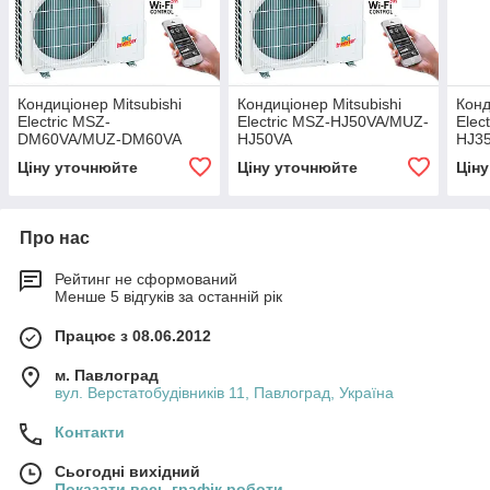
Кондиціонер Mitsubishi
Кондиціонер Mitsubishi
Конд
Electric MSZ-
Electric MSZ-HJ50VA/MUZ-
Elec
DM60VA/MUZ-DM60VA
HJ50VA
HJ3
Ціну уточнюйте
Ціну уточнюйте
Цін
Про нас
Рейтинг не сформований
Менше 5 відгуків за останній рік
Працює з 08.06.2012
м. Павлоград
вул. Верстатобудівників 11, Павлоград, Україна
Контакти
Сьогодні вихідний
Показати весь графік роботи