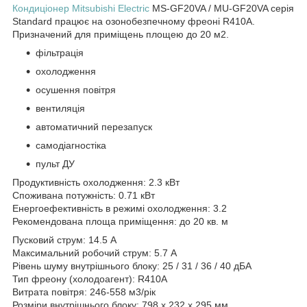
Кондиціонер
Mitsubishi Electric
MS-GF20VA / MU-GF20VA серія
Standard працює на озонобезпечному фреоні R410A.
Призначений для приміщень площею до 20 м2.
фільтрація
охолодження
осушення повітря
вентиляція
автоматичний перезапуск
самодіагностіка
пульт ДУ
Продуктивність охолодження: 2.3 кВт
Споживана потужність: 0.71 кВт
Енергоефективність в режимі охолодження: 3.2
Рекомендована площа приміщення: до 20 кв. м
Пусковий струм: 14.5 А
Максимальний робочий струм: 5.7 А
Рівень шуму внутрішнього блоку: 25 / 31 / 36 / 40 дБА
Тип фреону (холодоагент): R410A
Витрата повітря: 246-558 м3/рік
Розміри внутрішнього блоку: 798 х 232 х 295 мм