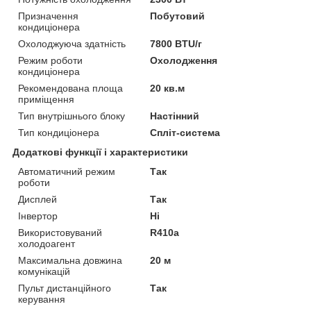
Призначення
Побутовий
кондиціонера
Охолоджуюча здатність
7800 BTU/г
Режим роботи
Охолодження
кондиціонера
Рекомендована площа
20 кв.м
приміщення
Тип внутрішнього блоку
Настінний
Тип кондиціонера
Спліт-система
Додаткові функції і характеристики
Автоматичний режим
Так
роботи
Дисплей
Так
Інвертор
Ні
Використовуваний
R410a
холодоагент
Максимальна довжина
20 м
комунікацій
Пульт дистанційного
Так
керування