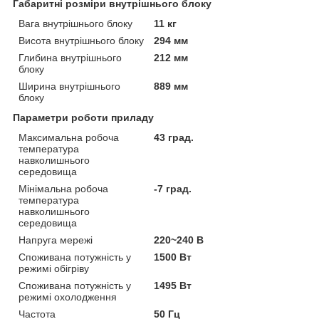
Габаритні розміри внутрішнього блоку
Вага внутрішнього блоку
11 кг
Висота внутрішнього блоку
294 мм
Глибина внутрішнього
212 мм
блоку
Ширина внутрішнього
889 мм
блоку
Параметри роботи приладу
Максимальна робоча
43 град.
температура
навколишнього
середовища
Мінімальна робоча
-7 град.
температура
навколишнього
середовища
Напруга мережі
220~240 В
Споживана потужність у
1500 Вт
режимі обігріву
Споживана потужність у
1495 Вт
режимі охолодження
Частота
50 Гц