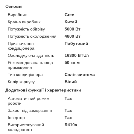
Основні
Виробник
Gree
Країна виробник
Китай
Потужність обігріву
5000 Вт
Потужність охолодження
4800 Вт
Призначення
Побутовий
кондиціонера
Охолоджуюча здатність
16300 BTU/г
Рекомендована площа
50 кв.м
приміщення
Тип кондиціонера
Спліт-система
Колір корпусу
Білий
Додаткові функції і характеристики
Автоматичний режим
Так
роботи
Захист від замерзання
Так
Інвертор
Так
Використовуваний
R410a
холодоагент