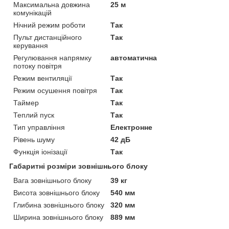
Максимальна довжина
25 м
комунікацій
Нічний режим роботи
Так
Пульт дистанційного
Так
керування
Регулювання напрямку
автоматична
потоку повітря
Режим вентиляції
Так
Режим осушення повітря
Так
Таймер
Так
Теплий пуск
Так
Тип управління
Електронне
Рівень шуму
42 дБ
Функція іонізації
Так
Габаритні розміри зовнішнього блоку
Вага зовнішнього блоку
39 кг
Висота зовнішнього блоку
540 мм
Глибина зовнішнього блоку
320 мм
Ширина зовнішнього блоку
889 мм