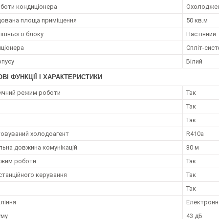
боти кондиціонера
Охолодже
ована площа приміщення
50 кв.м
рішнього блоку
Настінний
иціонера
Спліт-сист
рпусу
Білий
ВІ ФУНКЦІЇ І ХАРАКТЕРИСТИКИ
ичний режим роботи
Так
Так
Так
овуваний холодоагент
R410a
ьна довжина комунікацій
30 м
ежим роботи
Так
станційного керування
Так
Так
вління
Електронн
уму
43 дБ