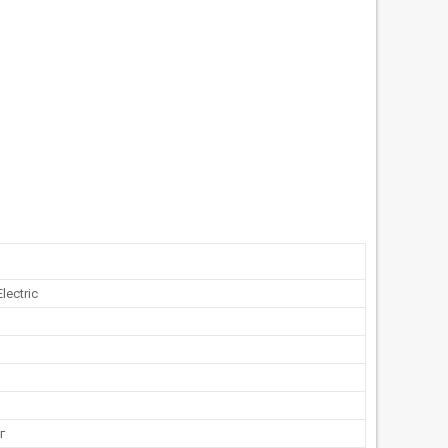
lectric
г