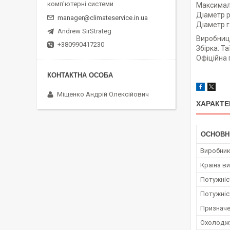
комп'ютерні системи
Максималь
Діаметр рі
manager@climateservice.in.ua
Діаметр га
Andrew SirStrateg
Виробницт
+380990417230
Збірка: Т
Офіційна 
Міщенко Андрій Олексійович
ХАРАКТЕ
ОСНОВН
Виробни
Країна в
Потужніст
Потужніс
Призначе
Охолоджу