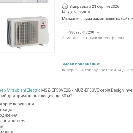
Відправка з 21 серпня 2026
Ціну уточнюйте
Мінімальна сума замовлення на сайті —
+380990417230
Замовлення тільки за телефоном
повернення товару протягом 14 днів
з
нер
Mitsubishi Electric
MSZ-EF50VE2B / MUZ-EF50VE серія Design Inve
ний для приміщень площею до 50 м2.
рторне керування
трація
лодження
ення повітря
ів
иляція