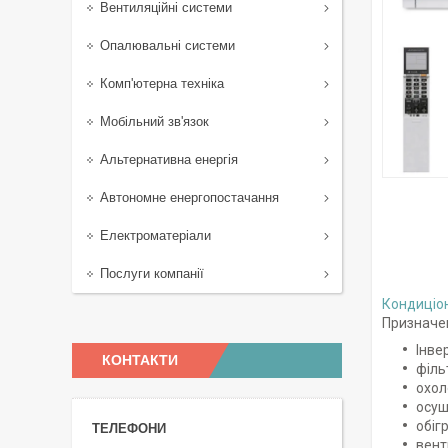
Вентиляційні системи
Опалювальні системи
Комп'ютерна техніка
Мобільний зв'язок
Альтернативна енергія
Автономне енергопостачання
Електроматеріали
Послуги компанії
Кондиціо
Призначе
Інве
КОНТАКТИ
філь
охо
осуш
обігр
вент