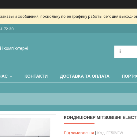
аказы и сообщения, поскольку по ее графику работы сегодня выходной
41-72-30
 і комп'ютерні
НАС
КОНТАКТИ
ДОСТАВКА ТА ОПЛАТА
ПОРТФ
КОНДИЦІОНЕР MITSUBISHI ELECT
Під замовлення
Код:
EF50VEW