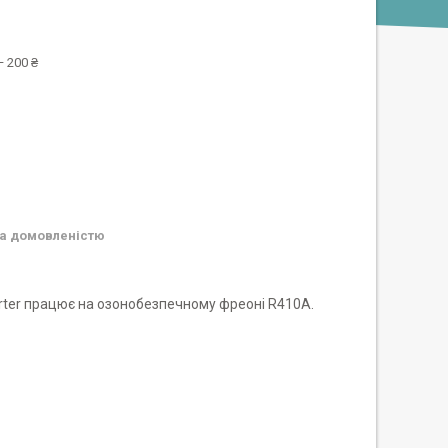
 200 ₴
а домовленістю
rter працює на озонобезпечному фреоні R410А.