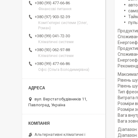
+380 (99) 477-66-86
авто
Фінансові питання
само
Тайм
+380 (97) 903-52-39
пуль
Комп'ютерні системи (Олег,
Роман)
Продуктив
+380 (99) 041-72-30
Споживана
Кліматичні системи
Енергоефе
Продуктивн
+380 (93) 062-97-88
Споживана
Кліматичні системи
Енергоефе
+380 (99) 477-66-86
Рекомендо
Офіс (Ольга Володимирівна)
Максималь
Рівень шу
Рівень шум
Тип фреон
Витрата п
вул. Верстатобудівників 11,
Розміри в
Павлоград, Україна
Розміри з
Вага внут
Вага зовн
Діапазон 
Альтернативні кліматичні і
Діапазон з