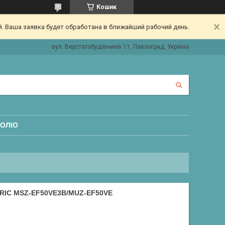
Кошик
. Ваша заявка будет обработана в ближайший рабочий день.
вул. Верстатобудівників 11, Павлоград, Україна
ОЛІО
RIC MSZ-EF50VE3B/MUZ-EF50VE