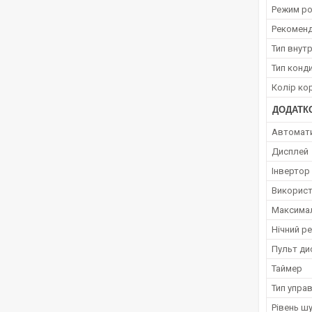
Режим ро
Рекоменд
Тип внут
Тип конд
Колір ко
ДОДАТКО
Автомат
Дисплей
Інвертор
Використ
Максимал
Нічний р
Пульт ди
Таймер
Тип упра
Рівень ш