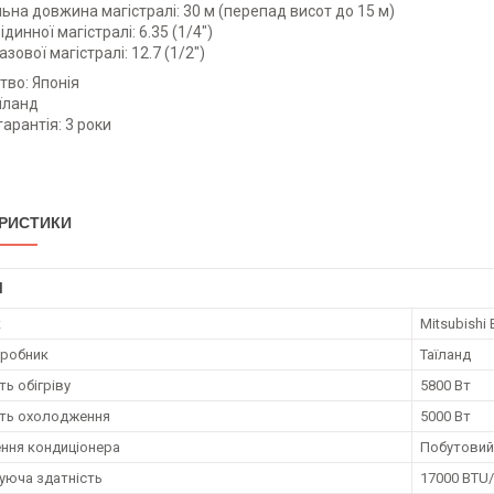
на довжина магістралі: 30 м (перепад висот до 15 м)
динної магістралі: 6.35 (1/4")
зової магістралі: 12.7 (1/2")
во: Японія
аїланд
гарантія: 3 роки
РИСТИКИ
І
к
Mitsubishi E
иробник
Таїланд
ь обігріву
5800 Вт
ть охолодження
5000 Вт
ння кондиціонера
Побутовий
юча здатність
17000 BTU/