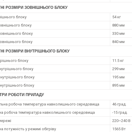
ТНІ РОЗМІРИ ЗОВНІШНЬОГО БЛОКУ
нішнього блоку
54 кг
овнішнього блоку
880 мм
зовнішнього блоку
330 мм
овнішнього блоку
840 мм
НІ РОЗМІРИ ВНУТРІШНЬОГО БЛОКУ
трішнього блоку
11.5 кг
нутрішнього блоку
299 мм
внутрішнього блоку
195 мм
нутрішнього блоку
895 мм
ТРИ РОБОТИ ПРИЛАДУ
ьна робоча температура навколишнього середовища
46 град.
на робоча температура навколишнього середовища
-15 град.
мережі
220~240 В
а потужність у режимі обігріву
1565 Вт