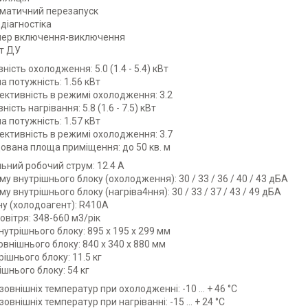
матичний перезапуск
діагностіка
ер включення-виключення
т ДУ
ність охолодження: 5.0 (1.4 - 5.4) кВт
 потужність: 1.56 кВт
ктивність в режимі охолодження: 3.2
ість нагрівання: 5.8 (1.6 - 7.5) кВт
 потужність: 1.57 кВт
ктивність в режимі охолодження: 3.7
вана площа приміщення: до 50 кв. м
ний робочий струм: 12.4 А
му внутрішнього блоку (охолодження): 30 / 33 / 36 / 40 / 43 дБА
у внутрішнього блоку (нагріва4ння): 30 / 33 / 37 / 43 / 49 дБА
у (холодоагент): R410A
овітря: 348-660 м3/рік
нутрішнього блоку: 895 х 195 х 299 мм
овнішнього блоку: 840 x 340 x 880 мм
рішнього блоку: 11.5 кг
ішнього блоку: 54 кг
зовнішніх температур при охолодженні: -10 ... + 46 °C
овнішніх температур при нагріванні: -15 ... + 24 °C