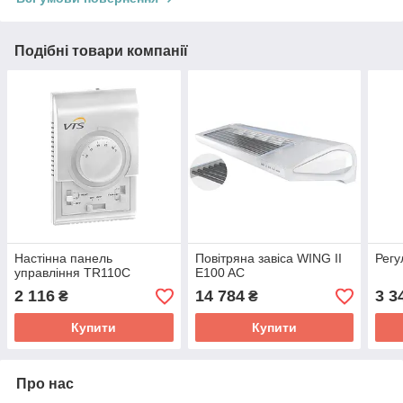
Подібні товари компанії
Настінна панель
Повітряна завіса WING II
Регу
управління TR110C
E100 AC
2 116
14 784
3 3
₴
₴
Купити
Купити
Про нас