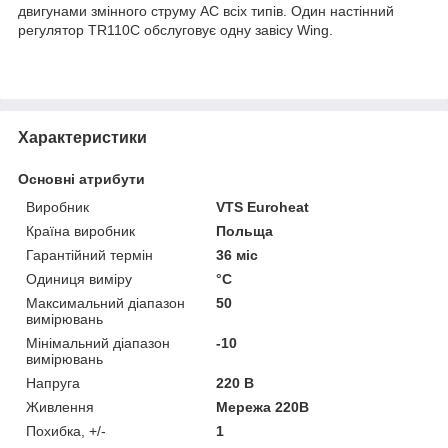
двигунами змінного струму AC всіх типів. Один настінний
регулятор TR110C обслуговує одну завісу Wing.
Характеристики
Основні атрибути
Виробник
VTS Euroheat
Країна виробник
Польща
Гарантійний термін
36 міс
Одиниця виміру
°С
Максимальний діапазон
50
вимірювань
Мінімальний діапазон
-10
вимірювань
Напруга
220 В
Живлення
Мережа 220В
Похибка, +/-
1