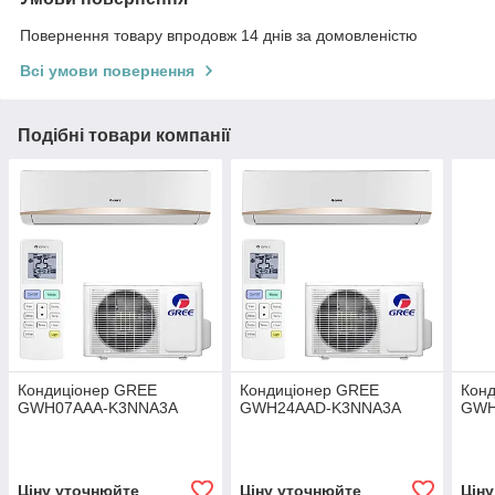
Повернення товару впродовж 14 днів за домовленістю
Всі умови повернення
Подібні товари компанії
Кондиціонер GREE
Кондиціонер GREE
Кон
GWH07AAA-K3NNA3A
GWH24AAD-K3NNA3A
GWH
Ціну уточнюйте
Ціну уточнюйте
Цін