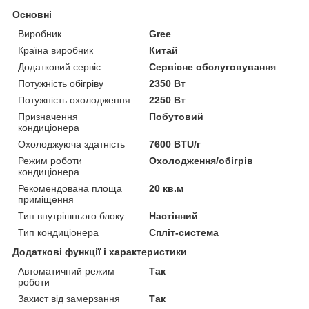
Основні
Виробник
Gree
Країна виробник
Китай
Додатковий сервіс
Сервісне обслуговування
Потужність обігріву
2350 Вт
Потужність охолодження
2250 Вт
Призначення
Побутовий
кондиціонера
Охолоджуюча здатність
7600 BTU/г
Режим роботи
Охолодження/обігрів
кондиціонера
Рекомендована площа
20 кв.м
приміщення
Тип внутрішнього блоку
Настінний
Тип кондиціонера
Спліт-система
Додаткові функції і характеристики
Автоматичний режим
Так
роботи
Захист від замерзання
Так