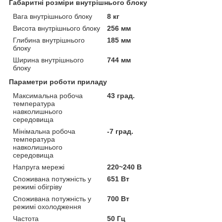
Габаритні розміри внутрішнього блоку
Вага внутрішнього блоку
8 кг
Висота внутрішнього блоку
256 мм
Глибина внутрішнього
185 мм
блоку
Ширина внутрішнього
744 мм
блоку
Параметри роботи приладу
Максимальна робоча
43 град.
температура
навколишнього
середовища
Мінімальна робоча
-7 град.
температура
навколишнього
середовища
Напруга мережі
220~240 В
Споживана потужність у
651 Вт
режимі обігріву
Споживана потужність у
700 Вт
режимі охолодження
Частота
50 Гц