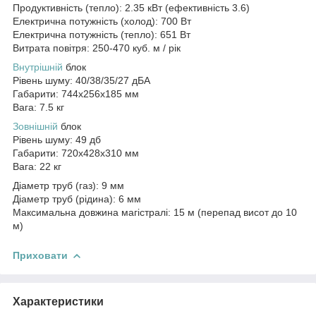
Продуктивність (тепло): 2.35 кВт (ефективність 3.6)
Електрична потужність (холод): 700 Вт
Електрична потужність (тепло): 651 Вт
Витрата повітря: 250-470 куб. м / рік
Внутрішній
блок
Рівень шуму: 40/38/35/27 дБА
Габарити: 744x256x185 мм
Вага: 7.5 кг
Зовнішній
блок
Рівень шуму: 49 дб
Габарити: 720x428x310 мм
Вага: 22 кг
Діаметр труб (газ): 9 мм
Діаметр труб (рідина): 6 мм
Максимальна довжина магістралі: 15 м (перепад висот до 10
м)
Приховати
Характеристики