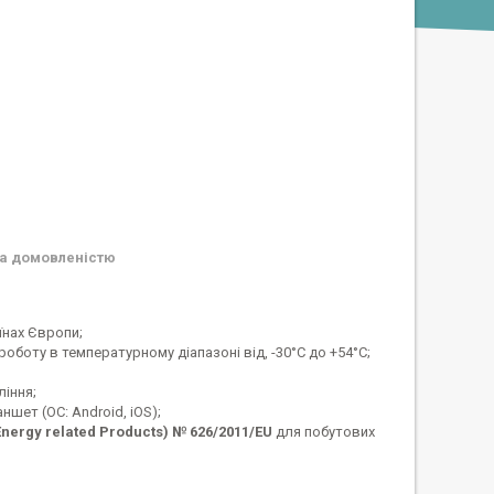
а домовленістю
їнах Європи;
боту в температурному діапазоні від, -30°C до +54°C;
ління;
шет (ОС: Android, iOS);
Energy related Products) № 626/2011/EU
для побутових