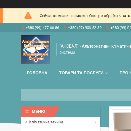
Сейчас компания не может быстро обрабатывать з
+380 (99) 477-66-86
+380 (97) 903-52-39
+380 (99) 0
"АНСЕАЛ" - Альтернативні кліматичні
системи
ГОЛОВНА
ТОВАРИ ТА ПОСЛУГИ
ПРО 
Кліматична техніка