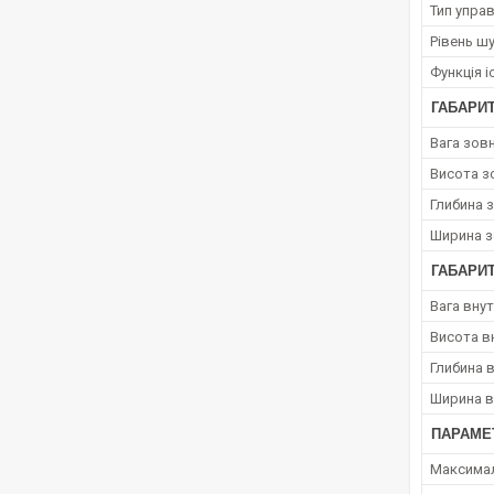
Тип упра
Рівень ш
Функція іо
ГАБАРИ
Вага зов
Висота з
Глибина 
Ширина з
ГАБАРИТ
Вага вну
Висота в
Глибина 
Ширина в
ПАРАМЕ
Максимал