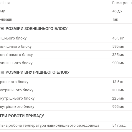
вління
Електронн
уму
46 дБ
нізації
Так
ТНІ РОЗМІРИ ЗОВНІШНЬОГО БЛОКУ
нішнього блоку
45.5 кг
овнішнього блоку
595 мм
зовнішнього блоку
325 мм
овнішнього блоку
900 мм
НІ РОЗМІРИ ВНУТРІШНЬОГО БЛОКУ
трішнього блоку
13.5 кг
нутрішнього блоку
300 мм
внутрішнього блоку
225 мм
нутрішнього блоку
995 мм
ТРИ РОБОТИ ПРИЛАДУ
ьна робоча температура навколишнього середовища
54 град.