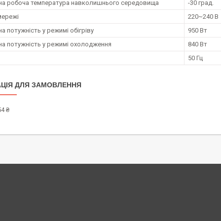
на робоча температура навколишнього середовища
-30 град.
мережі
220~240 В
а потужність у режимі обігріву
950 Вт
а потужність у режимі охолодження
840 Вт
50 Гц
ЦІЯ ДЛЯ ЗАМОВЛЕННЯ
4 ₴