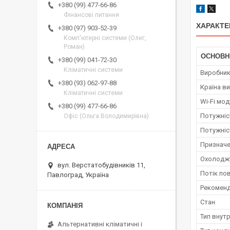
+380 (99) 477-66-86
Фінансові питання
ХАРАКТЕ
+380 (97) 903-52-39
Комп'ютерні системи (Олег,
Роман)
ОСНОВН
+380 (99) 041-72-30
Кліматичні системи
Виробни
+380 (93) 062-97-88
Країна в
Кліматичні системи
Wi-Fi мо
+380 (99) 477-66-86
Потужніст
Офіс (Ольга Володимирівна)
Потужніс
Призначе
Охолоджу
вул. Верстатобудівників 11,
Потік по
Павлоград, Україна
Рекоменд
Стан
Тип внут
Альтернативні кліматичні і