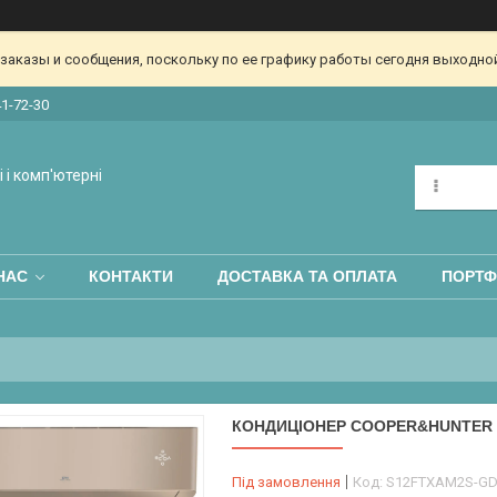
аказы и сообщения, поскольку по ее графику работы сегодня выходной
41-72-30
 і комп'ютерні
НАС
КОНТАКТИ
ДОСТАВКА ТА ОПЛАТА
ПОРТФ
КОНДИЦІОНЕР COOPER&HUNTER 
Під замовлення
Код:
S12FTXAM2S-G