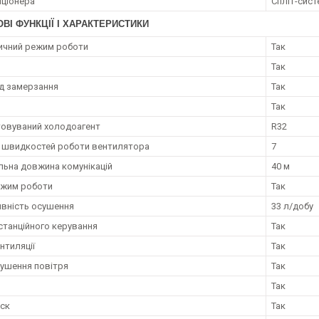
иціонера
Спліт-сист
ВІ ФУНКЦІЇ І ХАРАКТЕРИСТИКИ
ичний режим роботи
Так
Так
ід замерзання
Так
Так
овуваний холодоагент
R32
ь швидкостей роботи вентилятора
7
ьна довжина комунікацій
40 м
ежим роботи
Так
вність осушення
33 л/добу
станційного керування
Так
нтиляції
Так
ушення повітря
Так
Так
уск
Так