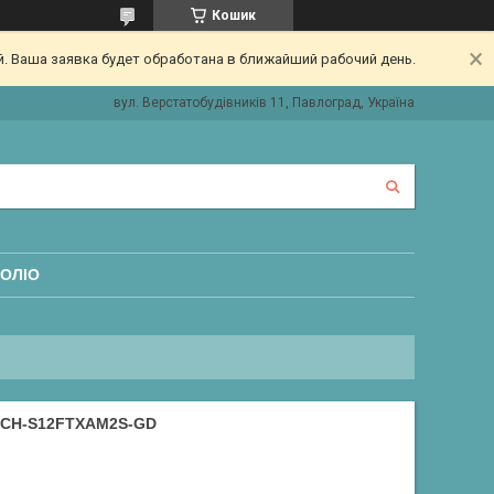
Кошик
. Ваша заявка будет обработана в ближайший рабочий день.
вул. Верстатобудівників 11, Павлоград, Україна
ОЛІО
CH-S12FTXAM2S-GD
D