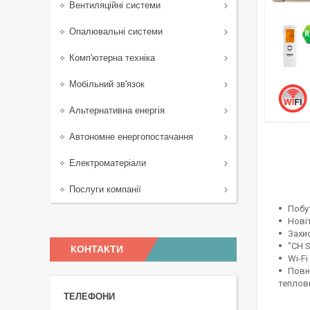
Вентиляційні системи
Опалювальні системи
Комп'ютерна техніка
Мобільний зв'язок
Альтернативна енергія
Автономне енергопостачання
Електроматеріали
Послуги компанії
Побу
Нові
Захи
"CH S
КОНТАКТИ
Wi-F
Повн
теплови