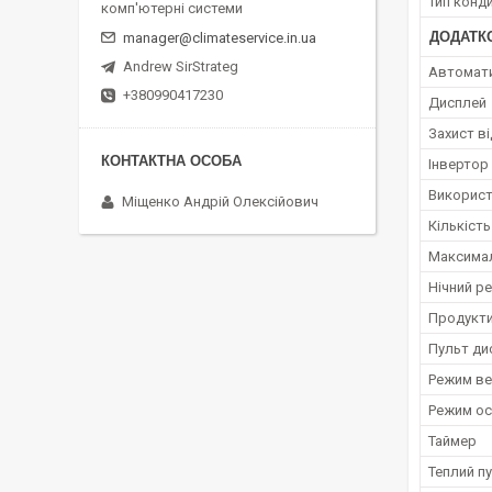
Тип конд
комп'ютерні системи
ДОДАТКО
manager@climateservice.in.ua
Andrew SirStrateg
Автомат
+380990417230
Дисплей
Захист в
Інвертор
Використ
Міщенко Андрій Олексійович
Кількіст
Максимал
Нічний р
Продукти
Пульт ди
Режим ве
Режим ос
Таймер
Теплий п