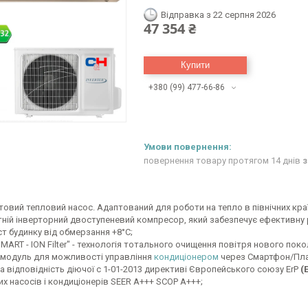
Відправка з 22 серпня 2026
47 354 ₴
Купити
+380 (99) 477-66-86
повернення товару протягом 14 днів
з
товий тепловий насос. Адаптований для роботи на тепло в північних кра
тній інверторний двоступеневий компресор, який забезпечує ефективну ро
ст будинку від обмерзання +8°C;
MART - ION Filter" - технологія тотального очищення повітря нового поко
i модуль для можливості управління
кондиціонером
через Смартфон/План
а відповідність діючої c 1-01-2013 директиві Європейського союзу ErP
(
х насосів і кондиціонерів SEER A+++ SCOP A+++;