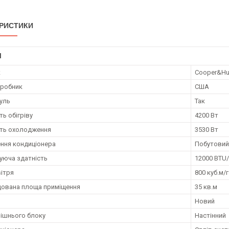
РИСТИКИ
І
к
Cooper&Hu
иробник
США
дуль
Так
ь обігріву
4200 Вт
ть охолодження
3530 Вт
ння кондиціонера
Побутовий
юча здатність
12000 BTU/
вітря
800 куб.м/
ована площа приміщення
35 кв.м
Новий
рішнього блоку
Настінний