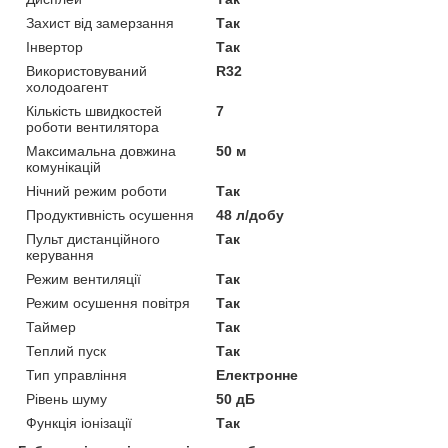
Захист від замерзання
Так
Інвертор
Так
Використовуваний
R32
холодоагент
Кількість швидкостей
7
роботи вентилятора
Максимальна довжина
50 м
комунікацій
Нічний режим роботи
Так
Продуктивність осушення
48 л/добу
Пульт дистанційного
Так
керування
Режим вентиляції
Так
Режим осушення повітря
Так
Таймер
Так
Теплий пуск
Так
Тип управління
Електронне
Рівень шуму
50 дБ
Функція іонізації
Так