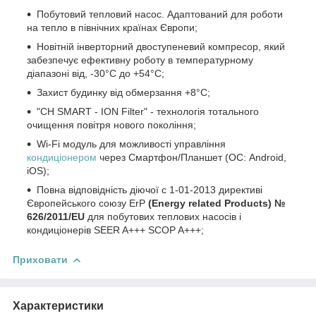
Побутовий тепловий насос. Адаптований для роботи
на тепло в північних країнах Європи;
Новітній інверторний двоступеневий компресор, який
забезпечує ефективну роботу в температурному
діапазоні від, -30°C до +54°C;
Захист будинку від обмерзання +8°C;
"CH SMART - ION Filter" - технологія тотального
очищення повітря нового покоління;
Wi-Fi модуль для можливості управління
кондиціонером
через Смартфон/Планшет (ОС: Android,
iOS);
Повна відповідність діючої c 1-01-2013 директиві
Європейського союзу ErP
(Energy related Products) №
626/2011/EU
для побутових теплових насосів і
кондиціонерів SEER A+++ SCOP A+++;
Приховати
Характеристики