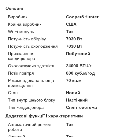
Основні
Виробник
Cooper&Hunter
Країна виробник
США
Wi-Fi модуль
Так
Потужність обігріву
7030 Вт
Потужність охолодження
7030 Вт
Призначення
Побутовий
кондиціонера
Охолоджуюча здатність
24000 BTU/г
Потік повітря
800 куб.м/год
Рекомендована площа
70 кв.м
приміщення
Стан
Новий
Тип внутрішнього блоку
Настінний
Тип кондиціонера
Спліт-система
Додаткові функції і характеристики
Автоматичний режим
Так
роботи
Дисплей
Так