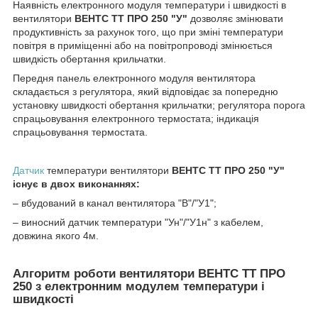
Наявність електронного модуля температури і швидкості в
вентилятори
ВЕНТС ТТ ПРО
250
"У"
дозволяє змінювати
продуктивність за рахунок того, що при зміні температури
повітря в приміщенні або на повітропроводі змінюється
швидкість обертання крильчатки.
Передня панель електронного модуля вентилятора
складається з регулятора, який відповідає за попередню
установку швидкості обертання крильчатки; регулятора порога
спрацьовування електронного термостата; індикація
спрацьовування термостата.
Датчик
температури вентилятори
ВЕНТС ТТ ПРО
250
"У"
існує в двох виконаннях:
– вбудований в канал вентилятора "В"/"У1";
– виносний датчик температури "Ун"/"У1н" з кабелем,
довжина якого 4м.
Алгоритм роботи вентилятори ВЕНТС ТТ ПРО
250
з електронним модулем температури і
швидкості