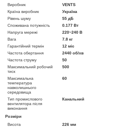
Виробник
VENTS
Країна виробник
Україна
Рівень шуму
55 дБ
Споживана потужність
0.177 Вт
Напруга мережі
220~240 В
Вага
7.8 кг
Гарантійний термін
12 міс
Частота обертання
2440 об/хв
Частота струму
50
Максимальний робочий
500
тиск
Максимальна
60
температура
навколишнього
середовища
Тип промислового
Канальний
вентилятора після
виконання
Розміри
Висота
226 мм