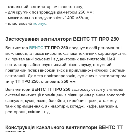
- канальний вентилятор змішаного типу;
- для круглих повітроводів діаметром 250 мм;
- максимальна продуктивність 1400 м3/год;
- пластиковий
корпус
.
Застосування вентилятори ВЕНТС ТТ ПРО 250
Вентилятор
ВЕНТС
ТТ ПРО 250
поєднує в собі різноманітні
можливості, а також високі показники технічних характеристик,
які притаманні осьових і відцентрових вентиляторів. Цей
вентилятор забезпечує низький рівень шуму, потужний
повітряний потік і високий тиск в припливно-витяжної системи
вентиляції. Діаметр повітропроводів, сумісних з вентилятором
типу
ТТ ПРО 250
,
становить 2
50 мм
.
Вентилятори
ВЕНТС ТТ ПРО 250
застосовуються у витяжній
системі вентиляції приміщень з підвищеним рівнем вологості:
санвузли, кухні, лазні, басейни, виробничі цехи, а також у
таких приміщеннях, як квартири, котеджі, кафе, магазини,
ресторани, клініки і т. д.
Конструкція канального вентилятори ВЕНТС ТТ