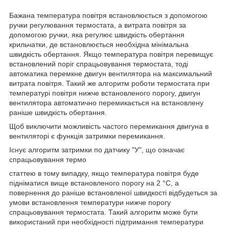
Бажана температура повітря встановлюється з допомогою
ручки регулювання термостата, а витрата повітря за
допомогою ручки, яка регулює швидкість обертання
крильчатки, де встановлюється необхідна мінімальна
швидкість обертання. Якщо температура повітря перевищує
встановлений поріг спрацьовування термостата, тоді
автоматика перемкне двигун вентилятора на максимальний
витрата повітря. Такий же алгоритм роботи термостата при
температурі повітря нижче встановленого порогу, двигун
вентилятора автоматично перемикається на встановлену
раніше швидкість обертання.
Щоб виключити можливість частого перемикання двигуна в
вентиляторі є функція затримки перемикання.
Існує алгоритм затримки по датчику "У", що означає
спрацьовування термо
статтею в тому випадку, якщо температура повітря буде
підніматися вище встановленого порогу на 2 °С, а
повернення до раніше встановленої швидкості відбудеться за
умови встановлення температури нижче порогу
спрацьовування термостата. Такий алгоритм може бути
використаний при необхідності підтримання температури