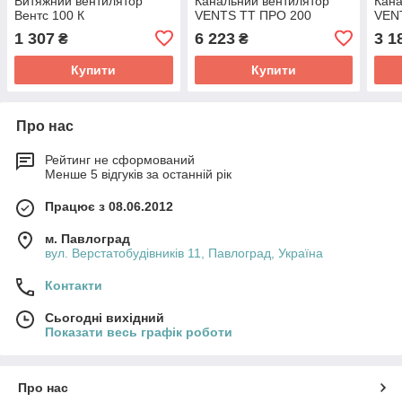
Витяжний вентилятор
Канальний вентилятор
Кана
Вентс 100 К
VENTS ТТ ПРО 200
VEN
1 307
6 223
3 1
₴
₴
Купити
Купити
Про нас
Рейтинг не сформований
Менше 5 відгуків за останній рік
Працює з 08.06.2012
м. Павлоград
вул. Верстатобудівників 11, Павлоград, Україна
Контакти
Сьогодні вихідний
Показати весь графік роботи
Про нас