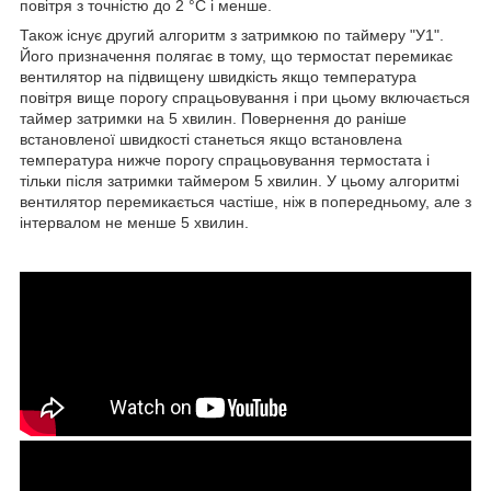
повітря з точністю до 2 °С і менше.
Також існує другий алгоритм з затримкою по таймеру "У1".
Його призначення полягає в тому, що термостат перемикає
вентилятор на підвищену швидкість якщо температура
повітря вище порогу спрацьовування і при цьому включається
таймер затримки на 5 хвилин. Повернення до раніше
встановленої швидкості станеться якщо встановлена
температура нижче порогу спрацьовування термостата і
тільки після затримки таймером 5 хвилин. У цьому алгоритмі
вентилятор перемикається частіше, ніж в попередньому, але з
інтервалом не менше 5 хвилин.