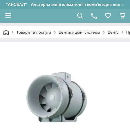
"АНСЕАЛ" - Альтернативні кліматичні і комп'ютерні системи
Товари та послуги
Вентиляційні системи
Вентс
П