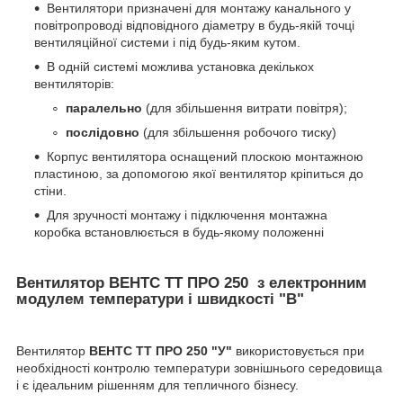
Вентилятори призначені для монтажу канального у
повітропроводі відповідного діаметру в будь-якій точці
вентиляційної системи і під будь-яким кутом.
В одній системі можлива установка декількох
вентиляторів:
паралельно
(для збільшення витрати повітря);
послідовно
(для збільшення робочого тиску)
Корпус вентилятора оснащений плоскою монтажною
пластиною, за допомогою якої вентилятор кріпиться до
стіни.
Для зручності монтажу і підключення монтажна
коробка встановлюється в будь-якому положенні
Вентилятор ВЕНТС ТТ ПРО
250
з електронним
модулем температури і швидкості "В"
Вентилятор
ВЕНТС ТТ ПРО
250
"У"
використовується при
необхідності контролю температури зовнішнього середовища
і є ідеальним рішенням для тепличного бізнесу.