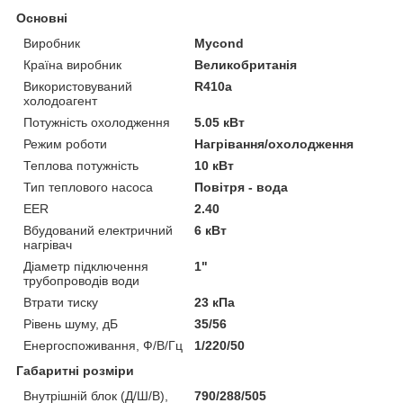
Основні
Виробник
Mycond
Країна виробник
Великобританія
Використовуваний
R410a
холодоагент
Потужність охолодження
5.05 кВт
Режим роботи
Нагрівання/охолодження
Теплова потужність
10 кВт
Тип теплового насоса
Повітря - вода
EER
2.40
Вбудований електричний
6 кВт
нагрівач
Діаметр підключення
1"
трубопроводів води
Втрати тиску
23 кПа
Рівень шуму, дБ
35/56
Енергоспоживання, Ф/В/Гц
1/220/50
Габаритні розміри
Внутрішній блок (Д/Ш/В),
790/288/505