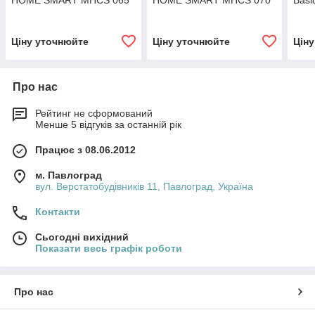
HOME SMART MHCS 065
HOME SMART MHCS 070
Basi
AHS
AHS
Ціну уточнюйте
Ціну уточнюйте
Цін
Про нас
Рейтинг не сформований
Менше 5 відгуків за останній рік
Працює з 08.06.2012
м. Павлоград
вул. Верстатобудівників 11, Павлоград, Україна
Контакти
Сьогодні вихідний
Показати весь графік роботи
Про нас