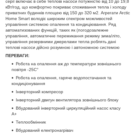
серії включає в себе теплові насоси потужністю від 10 до 19,8
кВт/год, що комфортно покриває споживання тепла і холоду
приватних будинків площею від 150 до 320 м2. Агрегати Arctic
Home Smart володіє широким спектром можливостей
управління системою опалення та кондиціювання. Ряд
автоматизованих функцій, таких як (погодозалежне
управління, автоматичне перемикання режиму зима/літо,
управління резервними джерелами тепла роблять дані
теплові насоси дійсно розумною і автономною системою
ПЕРЕВАГИ:
Робота на опалення аж до температури зовнішнього
повітря -25С°
Робота на опалення, гаряче водопостачання та
кондиціонування
Інверторний компресор
Інверторний двигун вентилятора зовнішнього блоку
Вбудований інверторний циркуляційний насос класу
А+
Теплообмінник
Вбудований електронагрівач