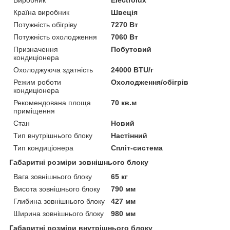
Країна виробник
Швеція
Потужність обігріву
7270 Вт
Потужність охолодження
7060 Вт
Призначення
Побутовий
кондиціонера
Охолоджуюча здатність
24000 BTU/г
Режим роботи
Охолодження/обігрів
кондиціонера
Рекомендована площа
70 кв.м
приміщення
Стан
Новий
Тип внутрішнього блоку
Настінний
Тип кондиціонера
Спліт-система
Габаритні розміри зовнішнього блоку
Вага зовнішнього блоку
65 кг
Висота зовнішнього блоку
790 мм
Глибина зовнішнього блоку
427 мм
Ширина зовнішнього блоку
980 мм
Габаритні розміри внутрішнього блоку