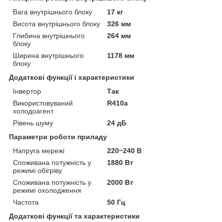
Вага внутрішнього блоку
17 кг
Висота внутрішнього блоку
326 мм
Глибина внутрішнього
264 мм
блоку
Ширина внутрішнього
1178 мм
блоку
Додаткові функції і характеристики
Інвертор
Так
Використовуваний
R410a
холодоагент
Рівень шуму
24 дБ
Параметри роботи приладу
Напруга мережі
220~240 В
Споживана потужність у
1880 Вт
режимі обігріву
Споживана потужність у
2000 Вт
режимі охолодження
Частота
50 Гц
Додаткові функції та характеристики