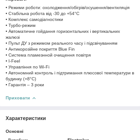
• Режими роботи: охолодження/обігрів/осушення/вентиляція
• Стабільна робота від -30 до +54°C
• Комплекс самодіагностики
• Турбо-режим
• Автоматичне гойдання горизонтальних і вертикальних
жалюзі
• Пульт ДУ з режимом реального часу і підсвічуванням
• Антикорозійне покриття Blue Fin
• Система пламезнной очищення повітря
• I-Feel
• Управління по Wi-Fi
• Автономний контроль і підтримання плюсової температури в
будинку (+8°С)
• Гарантія – 3 роки
Приховати
Характеристики
Основні
Виробник
Electrolux