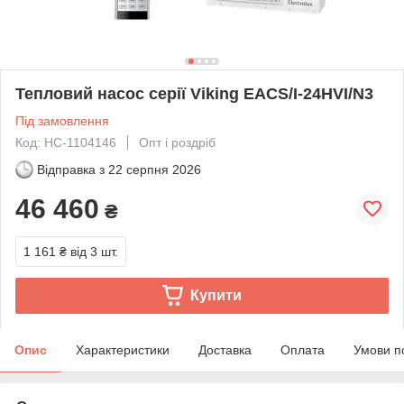
Тепловий насос серії Viking EACS/I-24HVI/N3
Під замовлення
Код: НС-1104146
Опт і роздріб
Відправка з
22 серпня 2026
46 460
₴
1 161 ₴
від 3 шт.
Купити
Опис
Характеристики
Доставка
Оплата
Умови п