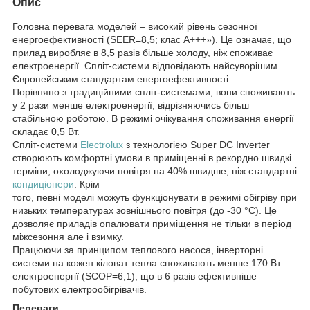
Опис
Головна перевага моделей – високий рівень сезонної
енергоефективності (SEER=8,5; клас А+++»). Це означає, що
прилад виробляє в 8,5 разів більше холоду, ніж споживає
електроенергії. Спліт-системи відповідають найсуворішим
Європейським стандартам енергоефективності.
Порівняно з традиційними спліт-системами, вони споживають
у 2 рази менше електроенергії, відрізняючись більш
стабільною роботою. В режимі очікування споживання енергії
складає 0,5 Вт.
Спліт-системи
Electrolux
з технологією Super DC Inverter
створюють комфортні умови в приміщенні в рекордно швидкі
терміни, охолоджуючи повітря на 40% швидше, ніж стандартні
кондиціонери
. Крім
того, певні моделі можуть функціонувати в режимі обігріву при
низьких температурах зовнішнього повітря (до -30 °С). Це
дозволяє приладів опалювати приміщення не тільки в період
міжсезоння але і взимку.
Працюючи за принципом теплового насоса, інверторні
системи на кожен кіловат тепла споживають менше 170 Вт
електроенергії (SCOP=6,1), що в 6 разів ефективніше
побутових електрообігрівачів.
Переваги