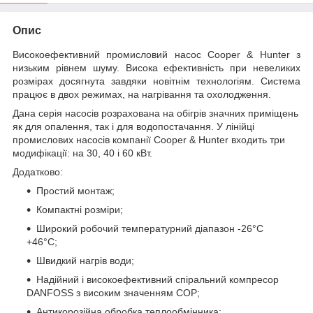
Опис
Високоефективний промисловий насос Cooper & Hunter з
низьким рівнем шуму. Висока ефективність при невеликих
розмірах досягнута завдяки новітнім технологіям. Система
працює в двох режимах, на нагрівання та охолодження.
Дана серія насосів розрахована на обігрів значних приміщень
як для опалення, так і для водопостачання. У лінійці
промислових насосів компанії Cooper & Hunter входить три
модифікації: на 30, 40 і 60 кВт.
Додатково:
Простий монтаж;
Компактні розміри;
Широкий робочий температурний діапазон -26°С
+46°С;
Швидкий нагрів води;
Надійний і високоефективний спіральний компресор
DANFOSS з високим значенням COP;
Антикорозійна обробка теплообмінника;