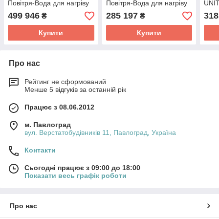
Повітря-Вода для нагріву
Повітря-Вода для нагріву
UNI
води (ГВП) CH-
води (ГВП) CH-
HP1
499 946
285 197
318
₴
₴
HP60MFNM
HP30MFNM
Купити
Купити
Про нас
Рейтинг не сформований
Менше 5 відгуків за останній рік
Працює з 08.06.2012
м. Павлоград
вул. Верстатобудівників 11, Павлоград, Україна
Контакти
Сьогодні працює з 09:00 до 18:00
Показати весь графік роботи
Про нас