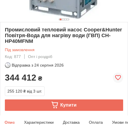
Промисловий тепловий насос Cooper&Hunter
Повітря-Вода для нагріву води (ГВП) CH-
HP40MFNM
Під замовлення
Код: 877
Опт і роздріб
Відправка з
24 серпня 2026
344 412
₴
255 120 ₴
від 3 шт.
Купити
Опис
Характеристики
Доставка
Оплата
Умови п