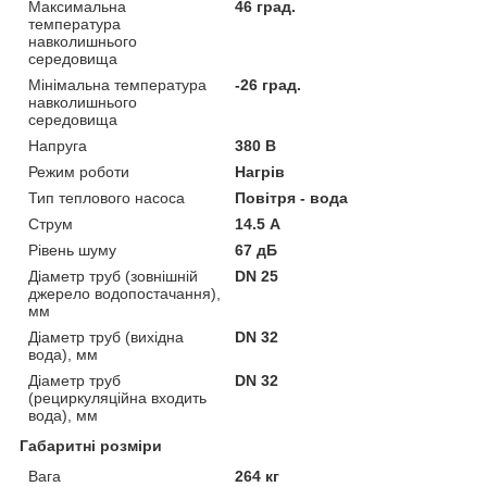
Максимальна
46 град.
температура
навколишнього
середовища
Мінімальна температура
-26 град.
навколишнього
середовища
Напруга
380 В
Режим роботи
Нагрів
Тип теплового насоса
Повітря - вода
Струм
14.5 А
Рівень шуму
67 дБ
Діаметр труб (зовнішній
DN 25
джерело водопостачання),
мм
Діаметр труб (вихідна
DN 32
вода), мм
Діаметр труб
DN 32
(рециркуляційна входить
вода), мм
Габаритні розміри
Вага
264 кг