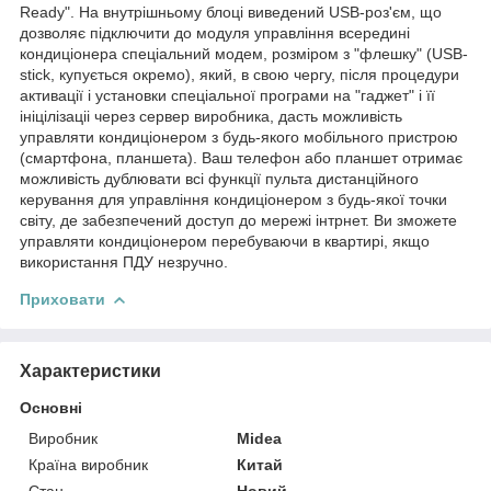
Ready". На внутрішньому блоці виведений USB-роз'єм, що
дозволяє підключити до модуля управління всередині
кондиціонера спеціальний модем, розміром з "флешку" (USB-
stick, купується окремо), який, в свою чергу, після процедури
активації і установки спеціальної програми на "гаджет" і її
ініцілізаціі через сервер виробника, дасть можливість
управляти кондиціонером з будь-якого мобільного пристрою
(смартфона, планшета). Ваш телефон або планшет отримає
можливість дублювати всі функції пульта дистанційного
керування для управління кондиціонером з будь-якої точки
світу, де забезпечений доступ до мережі інтрнет. Ви зможете
управляти кондиціонером перебуваючи в квартирі, якщо
використання ПДУ незручно.
Приховати
Характеристики
Основні
Виробник
Midea
Країна виробник
Китай
Стан
Новий