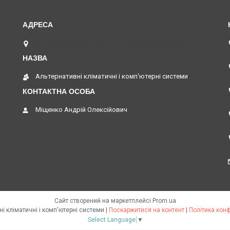
вул. Верстатобудівників 11, Павлоград, Україна
Альтернативні кліматичні і комп'ютерні системи
Міщенко Андрій Олексійович
Сайт створений на маркетплейсі
Prom.ua
Альтернативні кліматичні і комп'ютерні системи |
Поскаржитися на контент
|
Політика конф
Select Language
▼