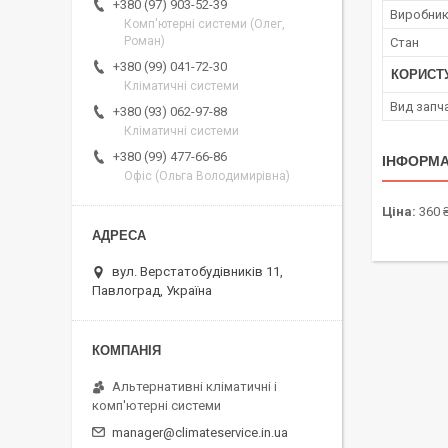
+380 (97) 903-52-39
Виробни
Комп'ютерні системи (Олег,
Роман)
Стан
+380 (99) 041-72-30
КОРИСТ
Кліматичні системи
Вид запч
+380 (93) 062-97-88
Кліматичні системи
+380 (99) 477-66-86
ІНФОРМА
Офіс (Ольга Володимирівна)
Ціна:
360 
вул. Верстатобудівників 11,
Павлоград, Україна
Альтернативні кліматичні і
комп'ютерні системи
manager@climateservice.in.ua