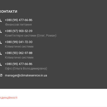
+380 (99) 477-66-86
Фінансові питання
+380 (97) 903-52-39
Комп'ютерні системи (Олег, Роман)
+380 (99) 041-72-30
Кліматичні системи
+380 (93) 062-97-88
Кліматичні системи
+380 (99) 477-66-86
Офіс (Ольга Володимирівна)
manager@climateservice.in.ua
іденційності