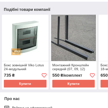
Подібні товари компанії
Бокс зовнішній Viko Lotus
Монтажний Кронштейн
Бокс
24-модульний
середній (07, 09, 12)
18-
735
550
650
₴
₴/комплект
Купити
Купити
Про нас
Рейтинг не сформований