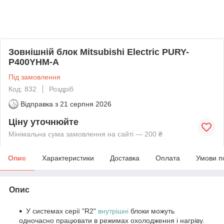
Зовнішній блок Mitsubishi Electric PURY-
P400YHM-A
Під замовлення
Код: 832
Роздріб
Відправка з
21 серпня 2026
Ціну уточнюйте
Мінімальна сума замовлення на сайті — 200 ₴
Опис
Характеристики
Доставка
Оплата
Умови п
Опис
У системах серії "R2"
внутрішні
блоки можуть
одночасно працювати в режимах охолодження і нагріву.