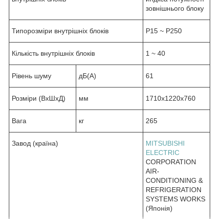
зовнішнього блоку
Типорозміри внутрішніх блоків
P15 ~ P250
Кількість внутрішніх блоків
1 ~ 40
Рівень шуму
дБ(А)
61
Розміри (ВхШхД)
мм
1710х1220х760
Вага
кг
265
Завод (країна)
MITSUBISHI
ELECTRIC
CORPORATION
AIR-
CONDITIONING &
REFRIGERATION
SYSTEMS WORKS
(Японія)