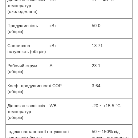
температур
(охолодження)
Продуктивність
кВт
50.0
(обігрів)
Споживана
кВт
13.71
потужність (обігрів)
Робочий струм
А
23.1
(обігрів)
Коеф. продуктивності COP
3.64
(обігрів)
Діапазон зовнішніх
WB
-20 ~ +15.5 °С
температур
(обігрів)
Індекс настановної потужності
50 ~ 150% від
внутрішніх блоків
индкса потужності