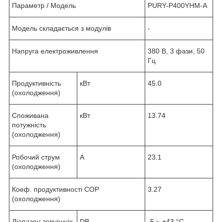
Параметр / Модель
PURY-P400YHM-A
Модель складається з модулів
-
Напруга електроживлення
380 В, 3 фази, 50
Гц
Продуктивність
кВт
45.0
(охолодження)
Споживана
кВт
13.74
потужність
(охолодження)
Робочий струм
А
23.1
(охолодження)
Коеф. продуктивності COP
3.27
(охолодження)
Діапазон зовнішніх
DB
-5 ~ +43 °С