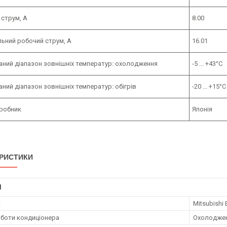
 струм, А
8.00
ьний робочий струм, А
16.01
аний діапазон зовнішніх температур: охолодження
-5 ... +43°C
ний діапазон зовнішніх температур: обігрів
-20 ... +15°
иробник
Японія
РИСТИКИ
І
к
Mitsubishi E
боти кондиціонера
Охолодже