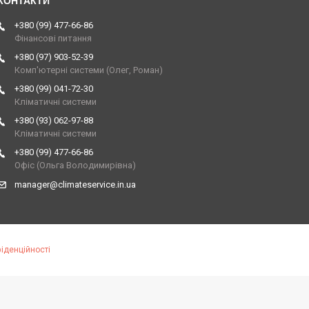
+380 (99) 477-66-86
Фінансові питання
+380 (97) 903-52-39
Комп'ютерні системи (Олег, Роман)
+380 (99) 041-72-30
Кліматичні системи
+380 (93) 062-97-88
Кліматичні системи
+380 (99) 477-66-86
Офіс (Ольга Володимирівна)
manager@climateservice.in.ua
іденційності