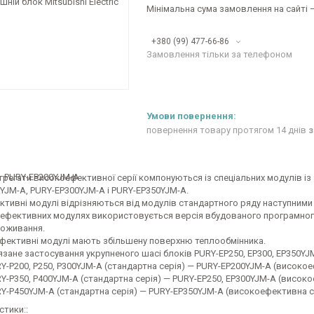
Мінімальна сума замовлення на сайті —
+380 (99) 477-66-86
Замовлення тільки за телефоном
повернення товару протягом 14 днів
з
грегати високоефективної серії компонуються із спеціальних модулів 
YJM-A, PURY-EP300YJM-A і PURY-EP350YJM-A.
ктивні модулі відрізняються від модулів стандартного ряду наступним
гоефективних модулях використовується версія вбудованого програмног
оживання.
ефективні модулі мають збільшену поверхню теплообмінника.
язане застосування укрупненого шасі блоків PURY-EP250, EP300, EP350YJ
RY-P200, P250, P300YJM-A (стандартна серія) — PURY-EP200YJM-A (високо
RY-P350, P400YJM-A (стандартна серія) — PURY-EP250, EP300YJM-A (висок
RY-P450YJM-A (стандартна серія) — PURY-EP350YJM-A (високоефективна с
стики::