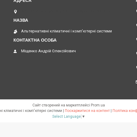
вул. Верстатобудівників 11, Павлоград, Україна
Альтернативні кліматичні і комп'ютерні системи
Міщенко Андрій Олексійович
Сайт створений на маркетплейсі
Prom.ua
Альтернативні кліматичні і комп'ютерні системи |
Поскаржитися на контент
|
Політика конф
Select Language
▼