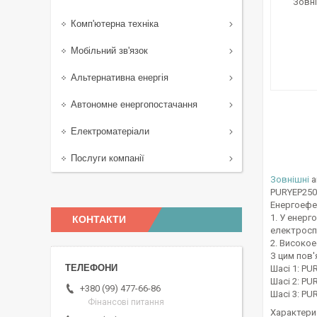
Комп'ютерна техніка
Мобільний зв'язок
Альтернативна енергія
Автономне енергопостачання
Електроматеріали
Послуги компанії
Зовнішні
а
PURYEP250
Енергоефе
1. У енер
КОНТАКТИ
електросп
2. Високо
З цим пов'
Шасі 1: PU
Шасі 2: PU
+380 (99) 477-66-86
Шасі 3: PU
Фінансові питання
Характери