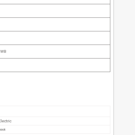
C WB
lectric
ння