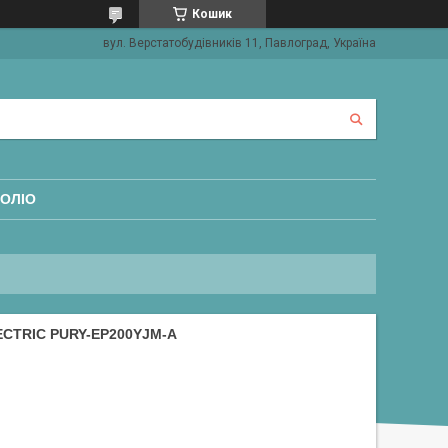
Кошик
вул. Верстатобудівників 11, Павлоград, Україна
ОЛІО
ECTRIC PURY-EP200YJM-A