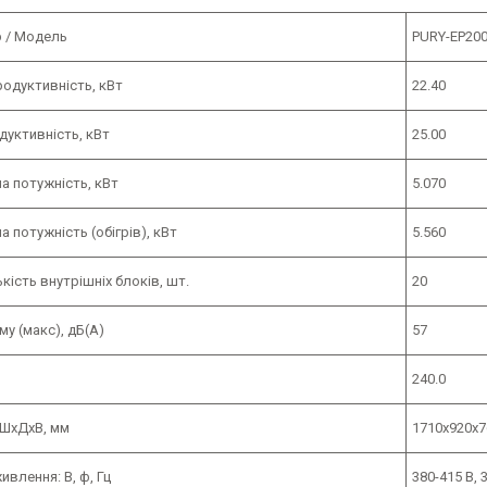
 / Модель
PURY-EP20
одуктивність, кВт
22.40
дуктивність, кВт
25.00
а потужність, кВт
5.070
 потужність (обігрів), кВт
5.560
ькість внутрішніх блоків, шт.
20
му (макс), дБ(А)
57
240.0
 ШхДхВ, мм
1710x920x7
ивлення: В, ф, Гц
380-415 В, 3