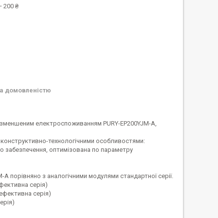
 200 ₴
а домовленістю
із зменшеним електроспоживанням PURY-EP200YJM-A,
и конструктивно-технологічними особливостями:
о забезпечення, оптимізована по параметру
M-A порівняно з аналогічними модулями стандартної серії.
ефективна серія)
оефективна серія)
ерія)