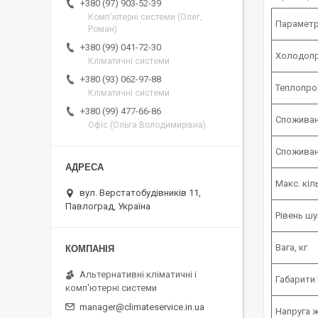
+380 (97) 903-52-39
Комп'ютерні системи (Олег,
Параметр
Роман)
+380 (99) 041-72-30
Холодопр
Кліматичні системи
+380 (93) 062-97-88
Теплопро
Кліматичні системи
+380 (99) 477-66-86
Споживан
Офіс (Ольга Володимирівна)
Споживана
Макс. кіл
вул. Верстатобудівників 11,
Павлоград, Україна
Рівень шу
Вага, кг
Альтернативні кліматичні і
Габарити
комп'ютерні системи
manager@climateservice.in.ua
Напруга ж