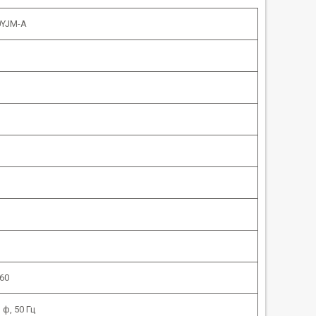
0YJM-A
60
 ф, 50 Гц