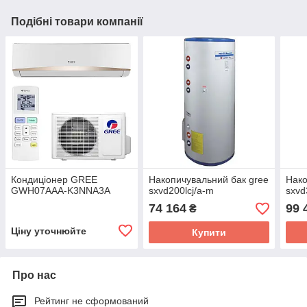
Подібні товари компанії
Кондиціонер GREE
Накопичувальний бак gree
Нако
GWH07AAA-K3NNA3A
sxvd200lcj/a-m
sxvd
74 164
99 
₴
Ціну уточнюйте
Купити
Про нас
Рейтинг не сформований