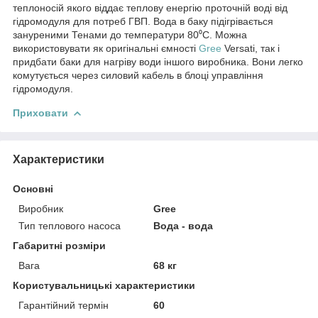
теплоносій якого віддає теплову енергію проточній воді від
гідромодуля для потреб ГВП. Вода в баку підігрівається
зануреними Тенами до температури 80⁰С. Можна
використовувати як оригінальні ємності
Gree
Versati, так і
придбати баки для нагріву води іншого виробника. Вони легко
комутується через силовий кабель в блоці управління
гідромодуля.
Приховати
Характеристики
Основні
Виробник
Gree
Тип теплового насоса
Вода - вода
Габаритні розміри
Вага
68 кг
Користувальницькі характеристики
Гарантійний термін
60